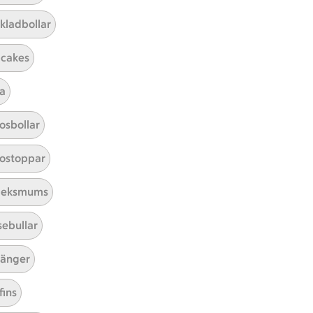
kladbollar
cakes
a
Mina recept
osbollar
Här hittar du alla goda recept du
ostoppar
har sparat och lagat.
leksmums
sebullar
änger
fins