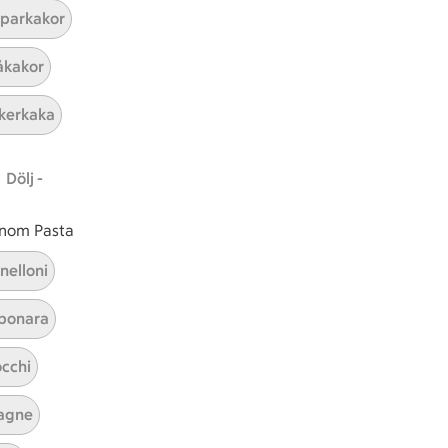
parkakor
ICAs inspirationsmejl
kakor
A
Prenumerera
kerkaka
Hållbarhet
Dölj -
ICA Stiftelsen
En god morgondag
 inom Pasta
Kundservice
nelloni
Reklamera
bonara
Återkallelser
Spärra eller beställ nytt ICA-kort
cchi
Behandling av personuppgifter
Hantera cookies
agne