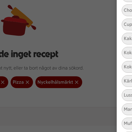
Cho
Cup
Kak
de inget recept
Kok
Kok
 nytt, eller ta bort något av dina sökord.
Kär
Pizza
Nyckelhålsmärkt
Lus
Mar
Muf