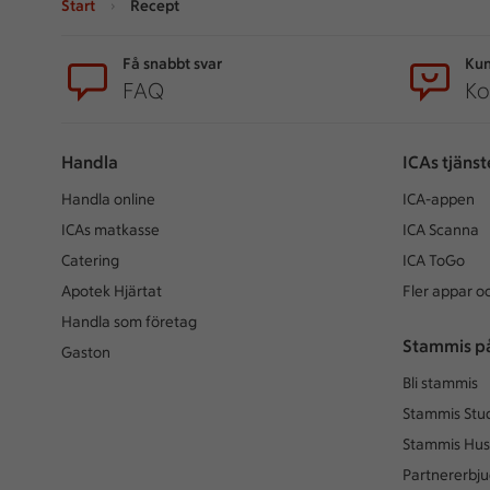
Start
Recept
Sidfot
Få snabbt svar
Kun
FAQ
Ko
Handla
ICAs tjänst
Handla online
ICA-appen
ICAs matkasse
ICA Scanna
Catering
ICA ToGo
Apotek Hjärtat
Fler appar oc
Handla som företag
Stammis p
Gaston
Bli stammis
Stammis Stu
Stammis Hus
Partnererbj