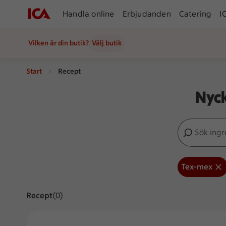
Handla online
Erbjudanden
Catering
I
Vilken är din butik?
Välj butik
Start
Recept
Nyck
Sök ingredien
Inga förslag
Tex-mex
Recept
Visar 0 stycken
(0)