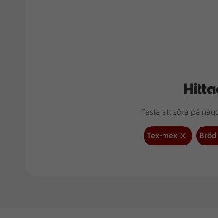
Hitta
Testa att söka på något
Tex-mex
Bröd