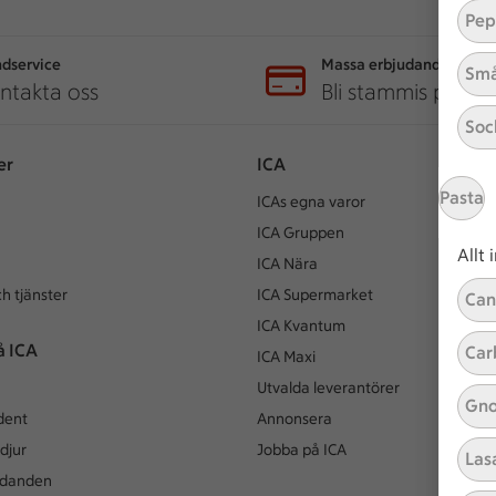
Pep
dservice
Massa erbjudanden
Små
ntakta oss
Bli stammis på IC
Soc
er
ICA
Pasta
ICAs egna varor
ICA Gruppen
Allt
ICA Nära
h tjänster
ICA Supermarket
Can
ICA Kvantum
å ICA
Car
ICA Maxi
Utvalda leverantörer
Gno
dent
Annonsera
djur
Jobba på ICA
Las
udanden