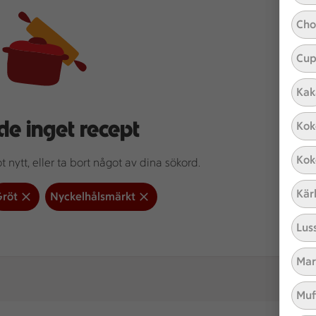
Cho
Cup
Kak
de inget recept
Kok
Kok
 nytt, eller ta bort något av dina sökord.
Kär
röt
Nyckelhålsmärkt
Lus
Mar
Muf