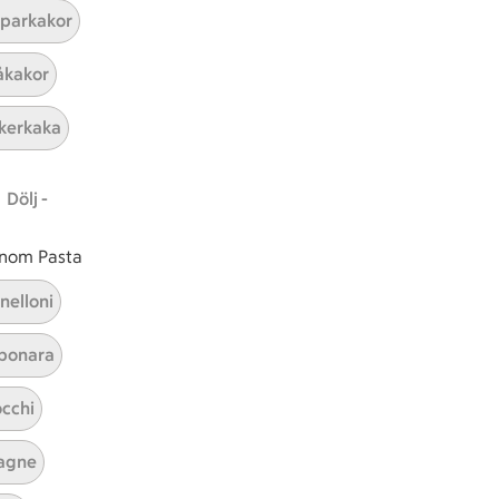
parkakor
ICAs inspirationsmejl
kakor
A
Prenumerera
kerkaka
Hållbarhet
Dölj -
ICA Stiftelsen
En god morgondag
 inom Pasta
Kundservice
nelloni
Reklamera
bonara
Återkallelser
Spärra eller beställ nytt ICA-kort
cchi
Behandling av personuppgifter
Hantera cookies
agne