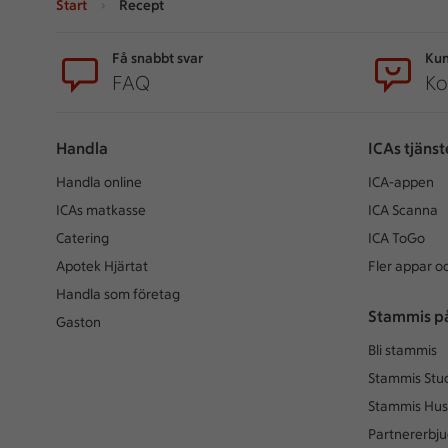
Start
Recept
Sidfot
Få snabbt svar
Kun
FAQ
Ko
Handla
ICAs tjänst
Handla online
ICA-appen
ICAs matkasse
ICA Scanna
Catering
ICA ToGo
Apotek Hjärtat
Fler appar oc
Handla som företag
Stammis p
Gaston
Bli stammis
Stammis Stu
Stammis Hus
Partnererbj