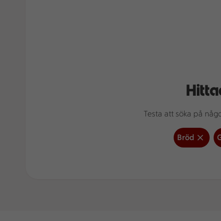
Hitta
Testa att söka på något
Bröd
G