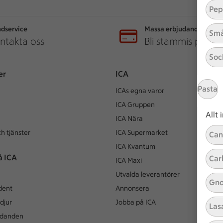
Pep
dservice
Massa erbjudanden
Små
ntakta oss
Bli stammis på IC
Soc
er
ICA
Pasta
ICAs egna varor
ICA Gruppen
Allt
ICA Nära
h tjänster
ICA Supermarket
Can
ICA Kvantum
å ICA
Car
ICA Maxi
Utvalda leverantörer
Gno
dent
Annonsera
djur
Jobba på ICA
Las
udanden