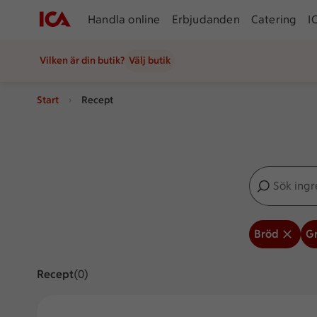
Handla online
Erbjudanden
Catering
I
Vilken är din butik?
Välj butik
Start
Recept
Sök ingredien
Inga förslag
Bröd
G
Recept
Visar 0 stycken
(0)