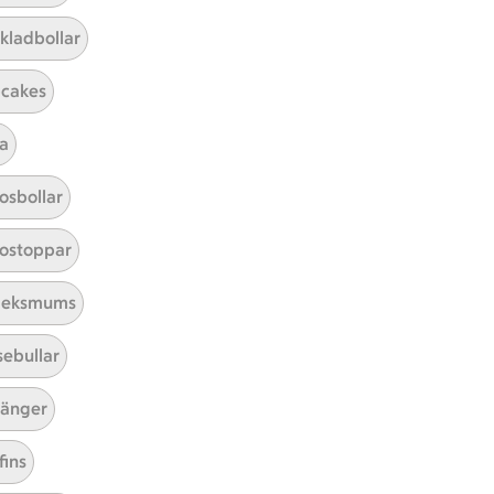
kladbollar
cakes
a
Mina recept
osbollar
Här hittar du alla goda recept du
ostoppar
har sparat och lagat.
leksmums
sebullar
änger
fins