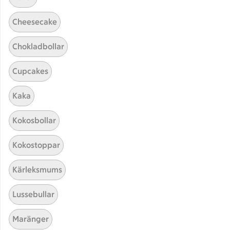
Cheesecake
Chokladbollar
Cupcakes
Kaka
Hittade inget recept
Kokosbollar
Testa att söka på något nytt, eller ta bort något av
Kokostoppar
dina sökord.
Kärleksmums
Bröd
Ceviche
Moussaka
Lussebullar
Nyckelhålsmärkt
Maränger