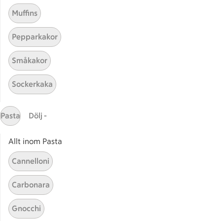
Muffins
Pepparkakor
Småkakor
Sockerkaka
Mina recept
Pasta
Dölj -
Här hittar du alla goda recept du har sparat och
lagat.
Allt inom Pasta
Cannelloni
Carbonara
Gnocchi
Start