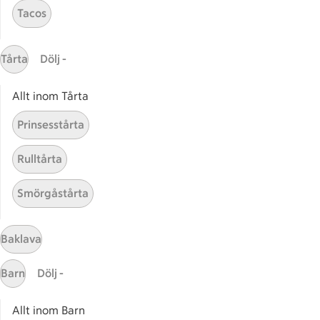
Tacos
Gaston
ICAs tjänster
Tårta
Dölj -
ICA-appen
Allt inom Tårta
ICA Scanna
ICA ToGo
Prinsesstårta
Fler appar och tjänster
Rulltårta
Stammis på ICA
Smörgåstårta
Bli stammis
Stammis Student
Stammis Husdjur
Baklava
Partnererbjudanden
Barn
Dölj -
Våra ICA-kort
Allt inom Barn
ICA