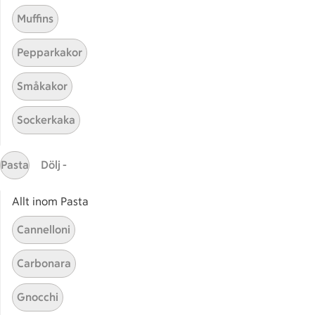
Muffins
Pepparkakor
Småkakor
Mina recept
Sockerkaka
Här hittar du alla goda recept du har sparat och
lagat.
Pasta
Dölj -
Allt inom Pasta
Cannelloni
Carbonara
Start
Sidfot
Gnocchi