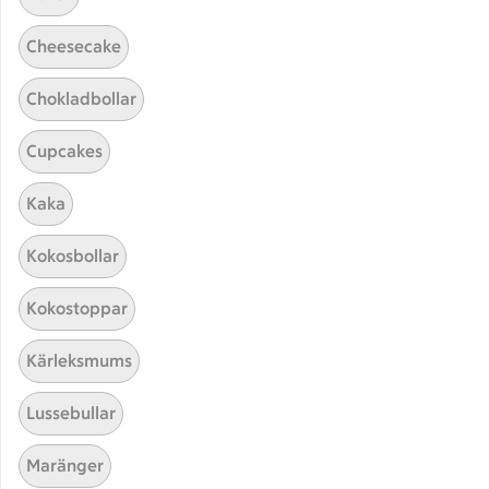
Cheesecake
Chokladbollar
Cupcakes
Kaka
Hittade inget recept
Kokosbollar
Testa att söka på något nytt, eller ta bort något av
Kokostoppar
dina sökord.
Kärleksmums
Tunnbrödsrulle
Förrätt
Nyår
Lussebullar
Maränger