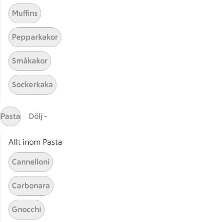
Muffins
Pepparkakor
Mina recept
Småkakor
Här hittar du alla goda recept du har sparat och
Sockerkaka
lagat.
Pasta
Dölj -
Allt inom Pasta
Cannelloni
Start
Sidfot
Carbonara
Få snabbt svar
Gnocchi
FAQ