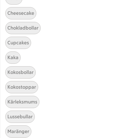
Cheesecake
Chokladbollar
Cupcakes
Hittade inget recept
Kaka
Testa att söka på något nytt, eller ta bort något av
Kokosbollar
dina sökord.
Kokostoppar
Burgare
Biff
Nötkött
Kärleksmums
Lussebullar
Maränger