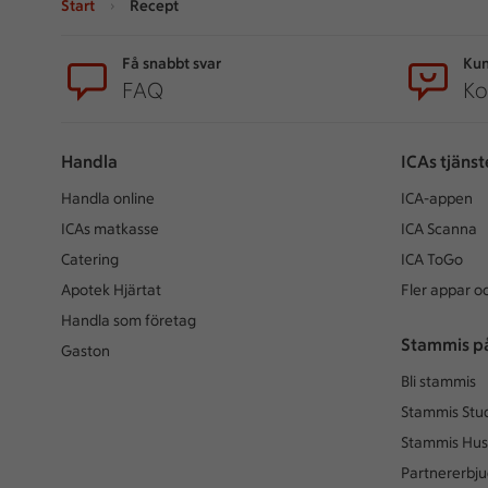
Start
Recept
Sidfot
Få snabbt svar
Kun
FAQ
Ko
Handla
ICAs tjänst
Handla online
ICA-appen
ICAs matkasse
ICA Scanna
Catering
ICA ToGo
Apotek Hjärtat
Fler appar oc
Handla som företag
Stammis p
Gaston
Bli stammis
Stammis Stu
Stammis Hus
Partnererbj