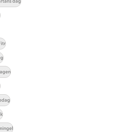
ärtans dag
p
ICAs inspirationsmejl
A
Prenumerera
itr
Hållbarhet
ICA Stiftelsen
ag
En god morgondag
dagen
Kundservice
g
Reklamera
Återkallelser
edag
Spärra eller beställ nytt ICA-kort
Behandling av personuppgifter
nk
Hantera cookies
mingel