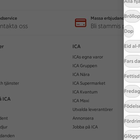
Alla hj
Bröllo
dservice
Massa erbjudanden
ntakta oss
Bli stammis på IC
Dop
Eid al-F
er
ICA
ICAs egna varor
Fars d
ICA Gruppen
ICA Nära
Fettis
h tjänster
ICA Supermarket
Freda
ICA Kvantum
å ICA
ICA Maxi
Födels
Utvalda leverantörer
dent
Annonsera
Fördri
djur
Jobba på ICA
Glögg
udanden