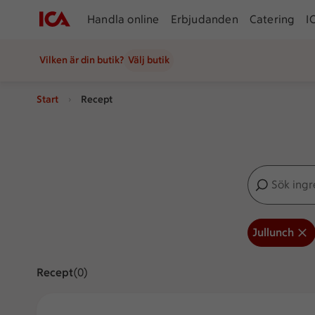
Handla online
Erbjudanden
Catering
I
Vilken är din butik?
Välj butik
Start
Recept
Sök ingredien
Inga förslag
Jullunch
Recept
Visar 0 stycken
(0)