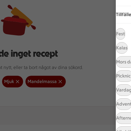
Tillfäll
Fest
Kalas
de inget recept
Mors d
 nytt, eller ta bort något av dina sökord.
Picknic
Mjuk
Mandelmassa
Varda
Adven
Aftern