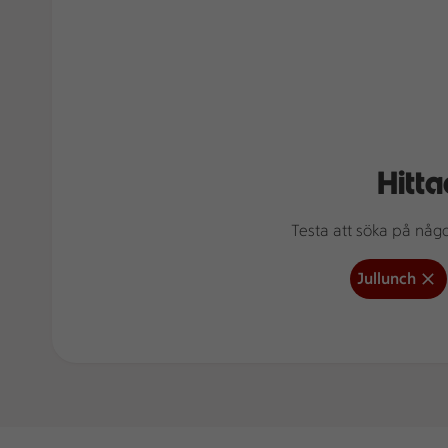
Hitta
Testa att söka på något
Jullunch