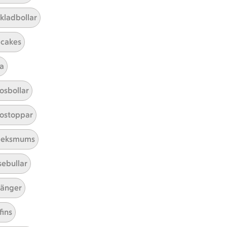
kladbollar
cakes
a
Mina recept
osbollar
Här hittar du alla goda recept du
ostoppar
har sparat och lagat.
leksmums
sebullar
änger
fins