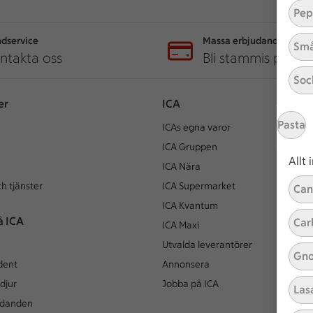
Pep
dservice
Massa erbjudanden
Små
ntakta oss
Bli stammis på IC
Soc
er
ICA
Pasta
ICAs egna varor
ICA Gruppen
Allt
ICA Nära
h tjänster
ICA Supermarket
Can
ICA Kvantum
å ICA
Car
ICA Maxi
Utvalda leverantörer
Gno
dent
Annonsera
djur
Jobba på ICA
Las
udanden