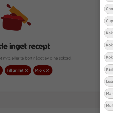
Cho
Cup
Kak
de inget recept
Kok
Kok
 nytt, eller ta bort något av dina sökord.
Kär
Till grillat
Mjölk
Lus
Mar
Muf