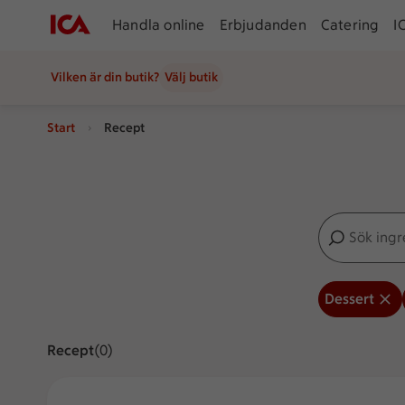
Handla online
Erbjudanden
Catering
I
Vilken är din butik?
Välj butik
Start
Recept
Sök ingredien
Inga förslag
Dessert
Recept
Visar 0 stycken
(0)