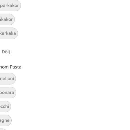
parkakor
ICAs inspirationsmejl
kakor
A
Prenumerera
kerkaka
Hållbarhet
Dölj -
ICA Stiftelsen
En god morgondag
 inom Pasta
Kundservice
nelloni
Reklamera
bonara
Återkallelser
Spärra eller beställ nytt ICA-kort
cchi
Behandling av personuppgifter
Hantera cookies
agne