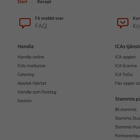
Start
Recept
Sidfot
Få snabbt svar
Kun
FAQ
Ko
Handla
ICAs tjänst
Handla online
ICA-appen
ICAs matkasse
ICA Scanna
Catering
ICA ToGo
Apotek Hjärtat
Fler appar oc
Handla som företag
Stammis p
Gaston
Bli stammis
Stammis Stu
Stammis Hus
Partnererbj