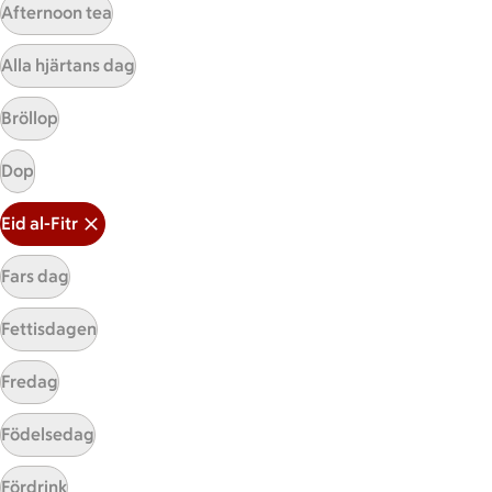
Afternoon tea
Alla hjärtans dag
Mina recept
Bröllop
Dop
Här hittar du alla goda recept du har sparat och
lagat.
Eid al-Fitr
Fars dag
Fettisdagen
Fredag
Start
Sidfot
Födelsedag
Få snabbt svar
FAQ
Fördrink