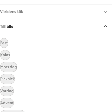
Världens kök
Tillfälle
Fest
Hittade inget recept
Kalas
Testa att söka på något nytt, eller ta bort något av
dina sökord.
Mors dag
Eid al-Fitr
Mild
Saftig
Chili
Picknick
Vardag
Advent