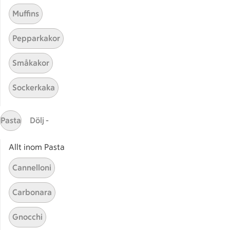
Muffins
Pepparkakor
Mina recept
Småkakor
Här hittar du alla goda recept du har sparat och
Sockerkaka
lagat.
Pasta
Dölj -
Allt inom Pasta
Cannelloni
Start
Sidfot
Carbonara
Få snabbt svar
Gnocchi
FAQ