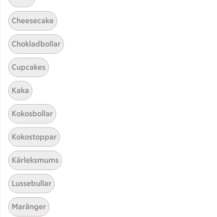
Cheesecake
Chokladbollar
Cupcakes
Hittade inget recept
Kaka
Testa att söka på något nytt, eller ta bort något av
Kokosbollar
dina sökord.
Kokostoppar
Drink
Melon
Gryn
Kärleksmums
Lussebullar
Maränger