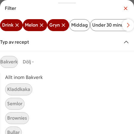
Filter
Meny
Logga in
Drink
Melon
Gryn
Middag
Under 30 minuter
Vilken är din butik?
Välj butik
Typ av recept
Start
Melon + Gryn + Drink
Bakverk
Dölj -
Allt inom Bakverk
Sök ingrediens eller recept
Inga förslag
Sök
Kladdkaka
Drink
Melon
Gryn
Middag
Under 30 minute
Semlor
Recept
Visar 0 stycken
(0)
Sortera
Brownies
Bullar