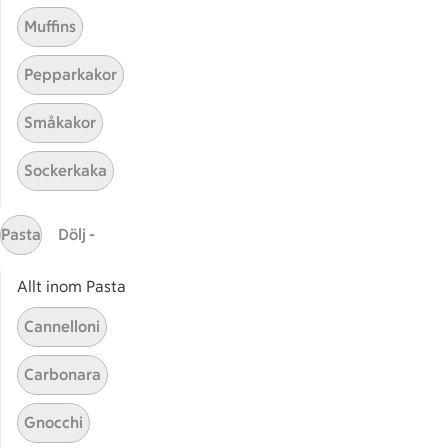
Muffins
Pepparkakor
Mina recept
Småkakor
Här hittar du alla goda recept du har sparat och
Sockerkaka
lagat.
Pasta
Dölj -
Allt inom Pasta
Cannelloni
Start
Sidfot
Carbonara
Få snabbt svar
Gnocchi
FAQ