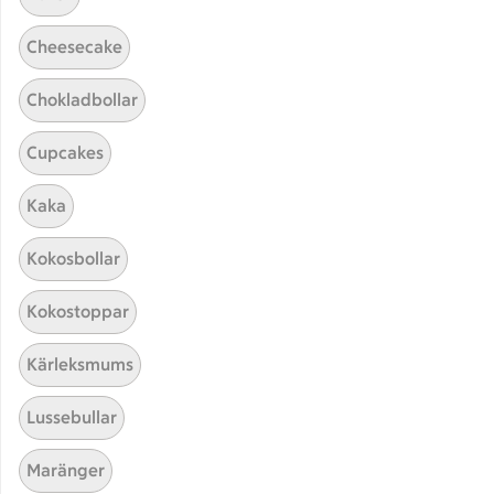
Cheesecake
Chokladbollar
Cupcakes
Hittade inget recept
Kaka
Testa att söka på något nytt, eller ta bort något av
Kokosbollar
dina sökord.
Kokostoppar
Drink
I airfryer
Melon
Kärleksmums
Lussebullar
Maränger