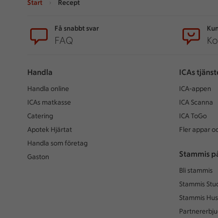
Start
Recept
Sidfot
Få snabbt svar
Kun
FAQ
Ko
Handla
ICAs tjänst
Handla online
ICA-appen
ICAs matkasse
ICA Scanna
Catering
ICA ToGo
Apotek Hjärtat
Fler appar oc
Handla som företag
Stammis p
Gaston
Bli stammis
Stammis Stu
Stammis Hus
Partnererbj