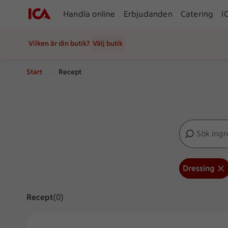
Handla online
Erbjudanden
Catering
I
Vilken är din butik?
Välj butik
Start
Recept
Sök ingredien
Inga förslag
Dressing
Recept
Visar 0 stycken
(0)