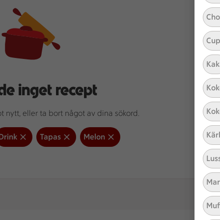
Cho
Cup
Kak
de inget recept
Kok
Kok
 nytt, eller ta bort något av dina sökord.
Kär
Drink
Tapas
Melon
Lus
Mar
Muf