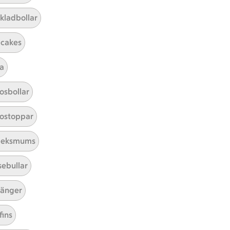
kladbollar
cakes
a
Mina recept
osbollar
Här hittar du alla goda recept du
ostoppar
har sparat och lagat.
leksmums
sebullar
änger
fins