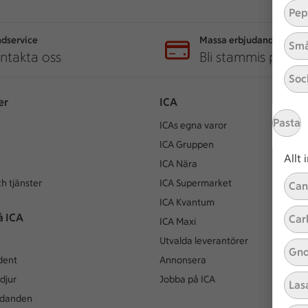
Pep
dservice
Massa erbjudanden
Små
ntakta oss
Bli stammis på IC
Soc
er
ICA
Pasta
ICAs egna varor
ICA Gruppen
Allt
ICA Nära
h tjänster
ICA Supermarket
Can
ICA Kvantum
å ICA
Car
ICA Maxi
Utvalda leverantörer
Gno
dent
Annonsera
djur
Jobba på ICA
Las
udanden