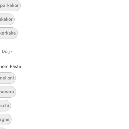
parkakor
ICAs inspirationsmejl
kakor
A
Prenumerera
kerkaka
Hållbarhet
Dölj -
ICA Stiftelsen
En god morgondag
 inom Pasta
Kundservice
nelloni
Reklamera
bonara
Återkallelser
Spärra eller beställ nytt ICA-kort
cchi
Behandling av personuppgifter
Hantera cookies
agne