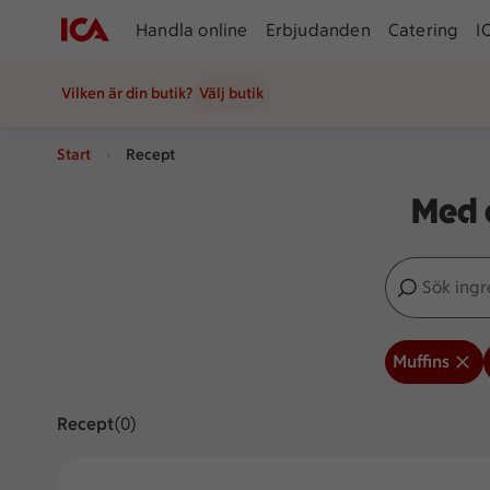
Handla online
Erbjudanden
Catering
I
Vilken är din butik?
Välj butik
Start
Recept
Med a
Sök ingredien
Inga förslag
Muffins
Recept
Visar 0 stycken
(0)