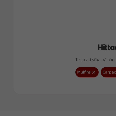
Hitta
Testa att söka på något
Muffins
Carpac