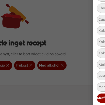
Cho
Cup
Kak
de inget recept
Kok
Kok
 nytt, eller ta bort något av dina sökord.
Kär
cio
Frukost
Med alkohol
Lus
Mar
Muff