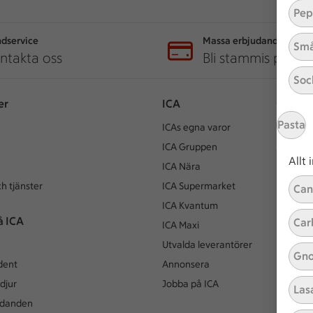
Pep
dservice
Massa erbjudanden
Små
ntakta oss
Bli stammis på IC
Soc
er
ICA
Pasta
ICAs egna varor
ICA Gruppen
Allt
ICA Nära
h tjänster
ICA Supermarket
Can
ICA Kvantum
å ICA
Car
ICA Maxi
Utvalda leverantörer
Gno
dent
Annonsera
djur
Jobba på ICA
Las
udanden