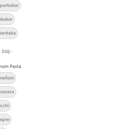
parkakor
ICAs inspirationsmejl
kakor
A
Prenumerera
kerkaka
Hållbarhet
Dölj -
ICA Stiftelsen
En god morgondag
 inom Pasta
Kundservice
nelloni
Reklamera
bonara
Återkallelser
Spärra eller beställ nytt ICA-kort
cchi
Behandling av personuppgifter
Hantera cookies
agne