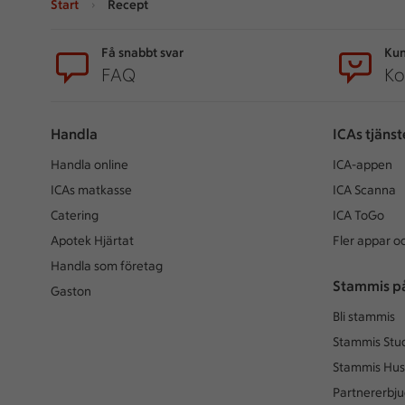
Start
Recept
Sidfot
Få snabbt svar
Kun
FAQ
Ko
Handla
ICAs tjänst
Handla online
ICA-appen
ICAs matkasse
ICA Scanna
Catering
ICA ToGo
Apotek Hjärtat
Fler appar oc
Handla som företag
Stammis p
Gaston
Bli stammis
Stammis Stu
Stammis Hus
Partnererbj