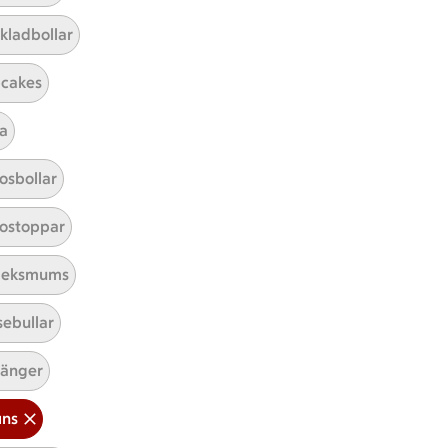
kladbollar
cakes
a
Mina recept
osbollar
Här hittar du alla goda recept du
ostoppar
har sparat och lagat.
leksmums
sebullar
änger
ins