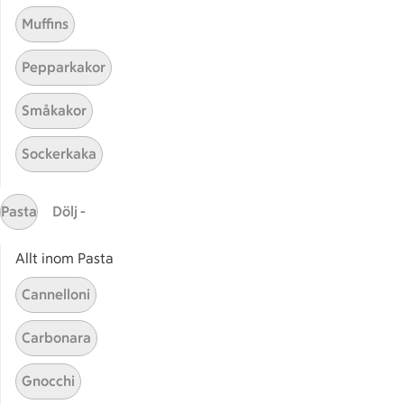
Muffins
Pepparkakor
Småkakor
Mina recept
Sockerkaka
Här hittar du alla goda recept du har sparat och
lagat.
Pasta
Dölj -
Allt inom Pasta
Cannelloni
Carbonara
Start
Sidfot
Gnocchi