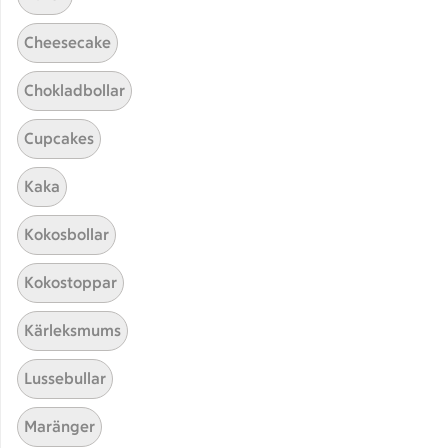
Cheesecake
Chokladbollar
Cupcakes
Kaka
Hittade inget recept
Kokosbollar
Testa att söka på något nytt, eller ta bort något av
Kokostoppar
dina sökord.
Kärleksmums
Mousse
I gryta
Mascarpone
Lussebullar
Maränger