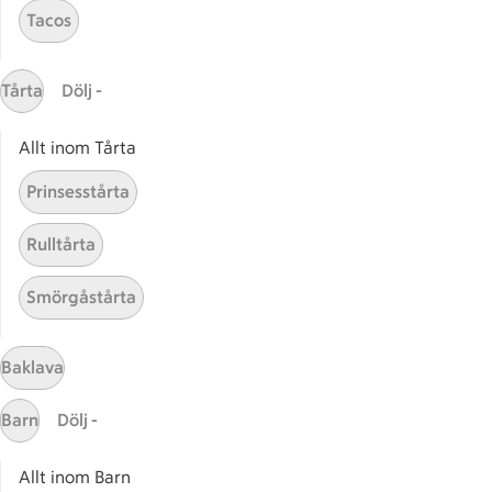
Tacos
Gaston
ICAs tjänster
Tårta
Dölj -
ICA-appen
Allt inom Tårta
ICA Scanna
ICA ToGo
Prinsesstårta
Fler appar och tjänster
Rulltårta
Stammis på ICA
Smörgåstårta
Bli stammis
Stammis Student
Stammis Husdjur
Baklava
Partnererbjudanden
Barn
Dölj -
Våra ICA-kort
Allt inom Barn
ICA