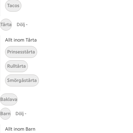
Tacos
Gaston
ICAs tjänster
Tårta
Dölj -
ICA-appen
Allt inom Tårta
ICA Scanna
ICA ToGo
Prinsesstårta
Fler appar och tjänster
Rulltårta
Stammis på ICA
Smörgåstårta
Bli stammis
Stammis Student
Stammis Husdjur
Baklava
Partnererbjudanden
Barn
Dölj -
Våra ICA-kort
Allt inom Barn
ICA