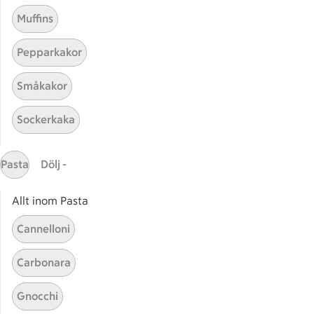
Muffins
Pepparkakor
Småkakor
Mina recept
Sockerkaka
Här hittar du alla goda recept du har sparat och
lagat.
Pasta
Dölj -
Allt inom Pasta
Cannelloni
Carbonara
Start
Sidfot
Gnocchi