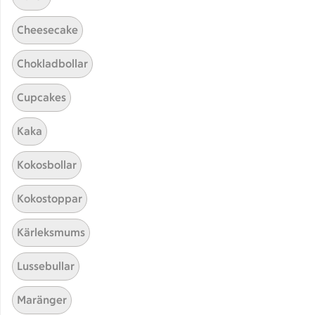
Cheesecake
Chokladbollar
Cupcakes
Kaka
Hittade inget recept
Kokosbollar
Testa att söka på något nytt, eller ta bort något av
Kokostoppar
dina sökord.
Kärleksmums
Pannacotta
Mellanmål
Mango
Lussebullar
Maränger