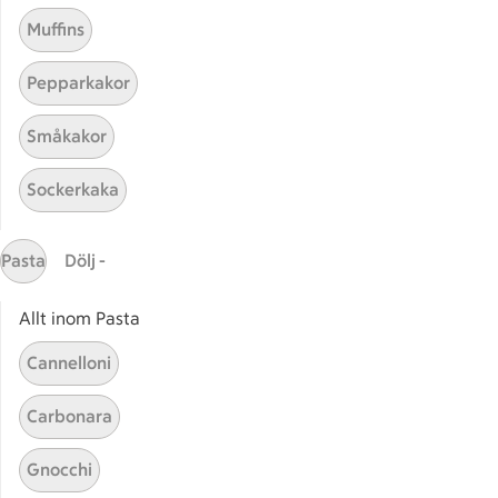
Muffins
Pepparkakor
Småkakor
Sockerkaka
Mina recept
Pasta
Dölj -
Här hittar du alla goda recept du har sparat och
lagat.
Allt inom Pasta
Cannelloni
Carbonara
Gnocchi
Start