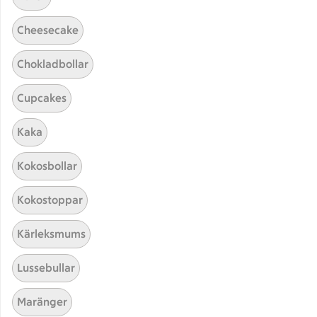
Cheesecake
Chokladbollar
Cupcakes
Kaka
Hittade inget recept
Kokosbollar
Testa att söka på något nytt, eller ta bort något av
Kokostoppar
dina sökord.
Kärleksmums
Barn
Janssons frestelse
Pesto
Lussebullar
Mandel
Maränger