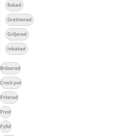
Bakad
Gratinerad
Griljerad
Inbakad
Hittade inget recept
Bräserad
Testa att söka på något nytt, eller ta bort något av
dina sökord.
Crock pot
Baka
LCHF
Tofu
Zucchini
Friterad
Fryst
Fylld