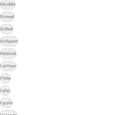
Förvälld
Gravad
Mina recept
Grillad
Här hittar du alla goda recept du har sparat och
Grillspett
lagat.
Halstrad
I airfryer
I folie
I glas
Start
Sidfot
I gryta
Få snabbt svar
FAQ