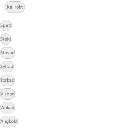
ICA Gruppen
Kallrökt
ICA Nära
ICA Supermarket
Spett
ICA Kvantum
ICA Maxi
Stekt
Utvalda leverantörer
Annonsera
Stuvad
Jobba på ICA
Syltad
Hållbarhet
Torkad
ICA Stiftelsen
En god morgondag
Vispad
Kundservice
Wokad
Reklamera
Ångkokt
Återkallelser