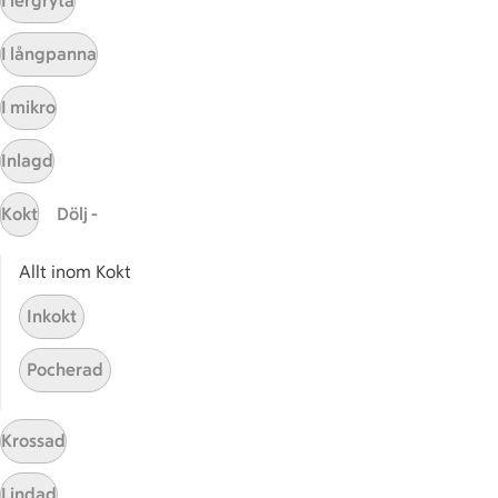
I lergryta
Kundservice
I långpanna
Kontakta oss
I mikro
Massa erbjudanden
Bli stammis på ICA
Inlagd
ICAs inspirationsmejl
Prenumerera
Kokt
Dölj -
Allt inom Kokt
Handla
Inkokt
Handla online
ICAs matkasse
Pocherad
Catering
Apotek Hjärtat
Krossad
Handla som företag
Gaston
Lindad