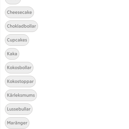
Cheesecake
Chokladbollar
Cupcakes
Kaka
Hittade inget recept
Kokosbollar
Testa att söka på något nytt, eller ta bort något av
Kokostoppar
dina sökord.
Kärleksmums
Carpaccio
Fika
Vickning
Lussebullar
LCHF
Maränger