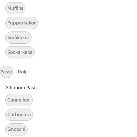
Muffins
Pepparkakor
Småkakor
Sockerkaka
Mina recept
Pasta
Dölj -
Här hittar du alla goda recept du har sparat och
lagat.
Allt inom Pasta
Cannelloni
Carbonara
Gnocchi
Start