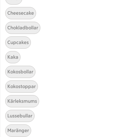
Cheesecake
Chokladbollar
Cupcakes
Hittade inget recept
Kaka
Testa att söka på något nytt, eller ta bort något av
Kokosbollar
dina sökord.
Kokostoppar
Kristyr
Röra
Fika
LCHF
Kärleksmums
Lussebullar
Maränger