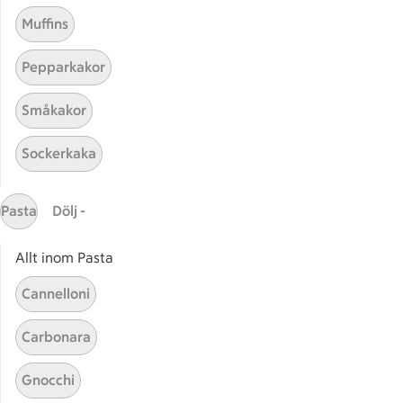
Muffins
Pepparkakor
Mina recept
Småkakor
Här hittar du alla goda recept du har sparat och
Sockerkaka
lagat.
Pasta
Dölj -
Allt inom Pasta
Cannelloni
Start
Sidfot
Carbonara
Få snabbt svar
Gnocchi
FAQ