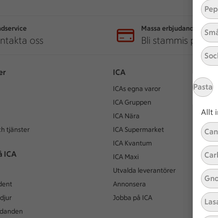
Pep
dservice
Massa erbjudanden
Små
ntakta oss
Bli stammis på IC
Soc
er
ICA
Pasta
ICAs egna varor
ICA Gruppen
Allt
ICA Nära
h tjänster
ICA Supermarket
Can
ICA Kvantum
å ICA
Car
ICA Maxi
Utvalda leverantörer
Gno
dent
Annonsera
djur
Jobba på ICA
Las
udanden