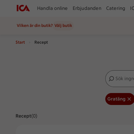
Handla online
Erbjudanden
Catering
I
Vilken är din butik?
Välj butik
Start
Recept
Sök ingredien
Inga förslag
Gratäng
Recept
Visar 0 stycken
(0)