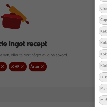
Cho
Cup
Kak
de inget recept
Kok
Kok
 nytt, eller ta bort något av dina sökord.
Kär
LCHF
Ärtor
Lus
Mar
Muf