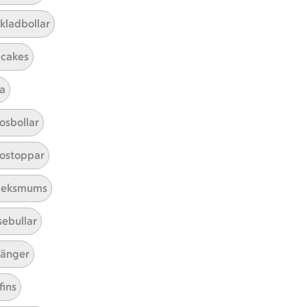
kladbollar
cakes
a
Mina recept
osbollar
Här hittar du alla goda recept du
ostoppar
har sparat och lagat.
leksmums
sebullar
änger
fins