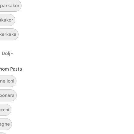
parkakor
ICAs inspirationsmejl
kakor
A
Prenumerera
kerkaka
Hållbarhet
Dölj -
ICA Stiftelsen
En god morgondag
 inom Pasta
Kundservice
nelloni
Reklamera
bonara
Återkallelser
Spärra eller beställ nytt ICA-kort
cchi
Behandling av personuppgifter
Hantera cookies
agne