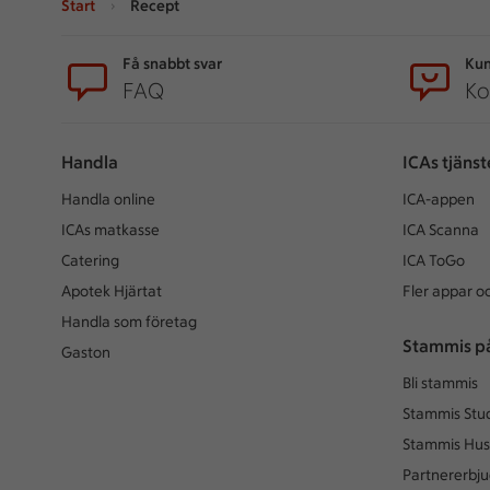
Start
Recept
Sidfot
Få snabbt svar
Kun
FAQ
Ko
Handla
ICAs tjänst
Handla online
ICA-appen
ICAs matkasse
ICA Scanna
Catering
ICA ToGo
Apotek Hjärtat
Fler appar oc
Handla som företag
Stammis p
Gaston
Bli stammis
Stammis Stu
Stammis Hus
Partnererbj