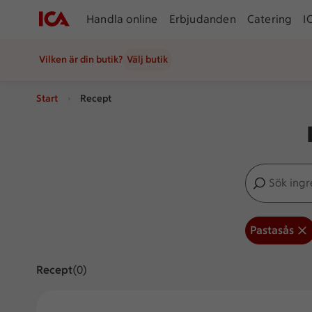
Handla online
Erbjudanden
Catering
I
Vilken är din butik?
Välj butik
Start
Recept
Sök ingredien
Inga förslag
Pastasås
Recept
Visar 0 stycken
(0)