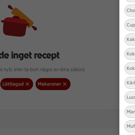
Cho
Cup
Kak
de inget recept
Kok
Kok
 nytt, eller ta bort något av dina sökord.
Kär
Lättlagad
Makaroner
Lus
Mar
Muf