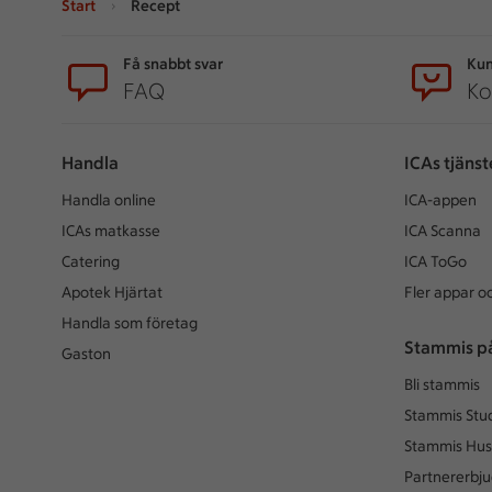
Start
Recept
Sidfot
Få snabbt svar
Kun
FAQ
Ko
Handla
ICAs tjänst
Handla online
ICA-appen
ICAs matkasse
ICA Scanna
Catering
ICA ToGo
Apotek Hjärtat
Fler appar oc
Handla som företag
Stammis p
Gaston
Bli stammis
Stammis Stu
Stammis Hus
Partnererbj