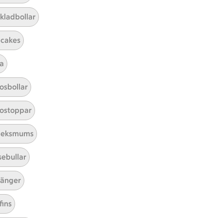
kladbollar
cakes
a
Mina recept
osbollar
Här hittar du alla goda recept du
ostoppar
har sparat och lagat.
leksmums
sebullar
änger
fins