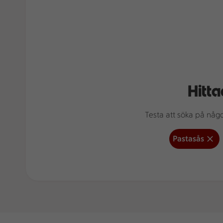
Hitta
Testa att söka på något
Pastasås