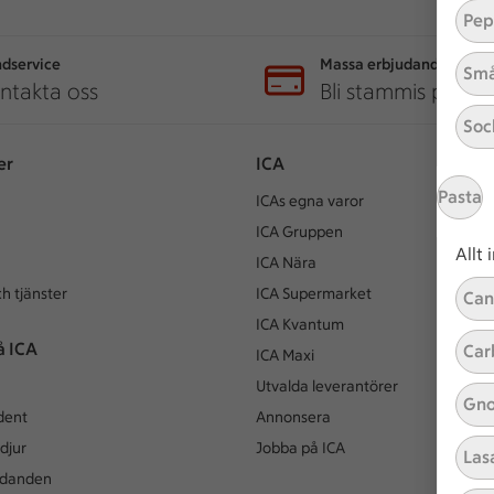
Pep
dservice
Massa erbjudanden
Små
ntakta oss
Bli stammis på IC
Soc
er
ICA
Pasta
ICAs egna varor
ICA Gruppen
Allt
ICA Nära
h tjänster
ICA Supermarket
Can
ICA Kvantum
å ICA
Car
ICA Maxi
Utvalda leverantörer
Gno
dent
Annonsera
djur
Jobba på ICA
Las
udanden