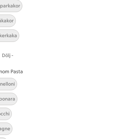
parkakor
ICAs inspirationsmejl
kakor
A
Prenumerera
kerkaka
Hållbarhet
Dölj -
ICA Stiftelsen
En god morgondag
 inom Pasta
Kundservice
nelloni
Reklamera
bonara
Återkallelser
Spärra eller beställ nytt ICA-kort
cchi
Behandling av personuppgifter
Hantera cookies
agne