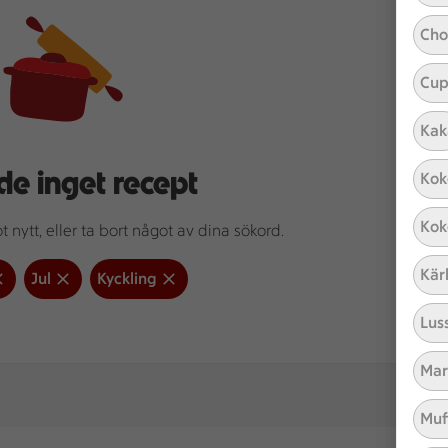
Cho
Cup
Kak
de inget recept
Kok
Kok
 nytt, eller ta bort något av dina sökord.
Kär
Jul
Kyckling
Lus
Mar
Muf