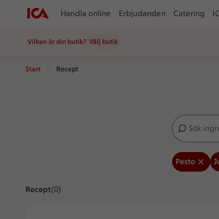
Handla online
Erbjudanden
Catering
I
Vilken är din butik?
Välj butik
Start
Recept
Sök ingredien
Inga förslag
Pesto
J
Recept
Visar 0 stycken
(0)