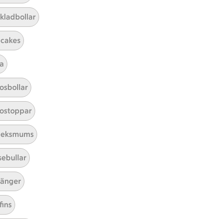
kladbollar
cakes
a
Mina recept
osbollar
Här hittar du alla goda recept du
ostoppar
har sparat och lagat.
leksmums
sebullar
änger
fins