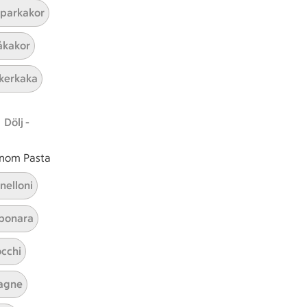
parkakor
ICAs inspirationsmejl
kakor
A
Prenumerera
kerkaka
Hållbarhet
Dölj -
ICA Stiftelsen
En god morgondag
 inom Pasta
Kundservice
nelloni
Reklamera
bonara
Återkallelser
Spärra eller beställ nytt ICA-kort
cchi
Behandling av personuppgifter
Hantera cookies
agne