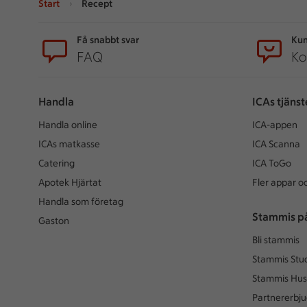
Start
Recept
Sidfot
Få snabbt svar
Kun
FAQ
Ko
Handla
ICAs tjänst
Handla online
ICA-appen
ICAs matkasse
ICA Scanna
Catering
ICA ToGo
Apotek Hjärtat
Fler appar oc
Handla som företag
Stammis p
Gaston
Bli stammis
Stammis Stu
Stammis Hus
Partnererbj