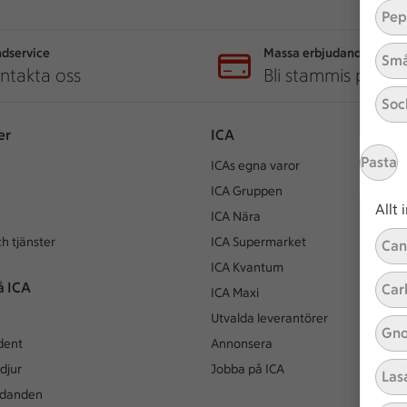
Pep
dservice
Massa erbjudanden
Små
ntakta oss
Bli stammis på IC
Soc
er
ICA
Pasta
ICAs egna varor
ICA Gruppen
Allt
ICA Nära
h tjänster
ICA Supermarket
Can
ICA Kvantum
å ICA
Car
ICA Maxi
Utvalda leverantörer
Gno
dent
Annonsera
djur
Jobba på ICA
Las
udanden