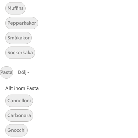
Muffins
Pepparkakor
Småkakor
Mina recept
Sockerkaka
Här hittar du alla goda recept du har sparat och
lagat.
Pasta
Dölj -
Allt inom Pasta
Cannelloni
Carbonara
Start
Sidfot
Gnocchi