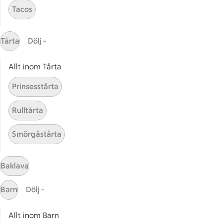
Tacos
Gaston
ICAs tjänster
Tårta
Dölj -
ICA-appen
Allt inom Tårta
ICA Scanna
ICA ToGo
Prinsesstårta
Fler appar och tjänster
Rulltårta
Stammis på ICA
Smörgåstårta
Bli stammis
Stammis Student
Stammis Husdjur
Baklava
Partnererbjudanden
Barn
Dölj -
Våra ICA-kort
Allt inom Barn
ICA