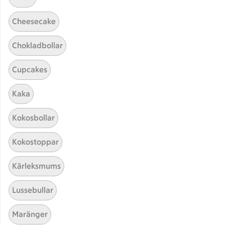
Cheesecake
Chokladbollar
Cupcakes
Kaka
Hittade inget recept
Kokosbollar
Testa att söka på något nytt, eller ta bort något av
Kokostoppar
dina sökord.
Kärleksmums
Gröt
Pesto
Tjälknöl
Kyckling
Lussebullar
Maränger