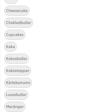
Cheesecake
Chokladbollar
Cupcakes
Kaka
Hittade inget recept
Kokosbollar
Testa att söka på något nytt, eller ta bort något av
Kokostoppar
dina sökord.
Kärleksmums
Husmanskost
Snittar
Kryddor
Lussebullar
Parmesan
Maränger