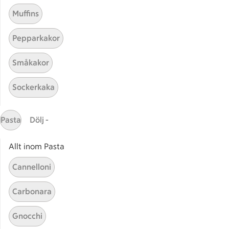
Muffins
Pepparkakor
Småkakor
Sockerkaka
Mina recept
Pasta
Dölj -
Här hittar du alla goda recept du har sparat och
lagat.
Allt inom Pasta
Cannelloni
Carbonara
Gnocchi
Start