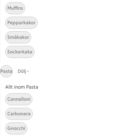
Muffins
Pepparkakor
Småkakor
Sockerkaka
Mina recept
Pasta
Dölj -
Här hittar du alla goda recept du har sparat och
lagat.
Allt inom Pasta
Cannelloni
Carbonara
Gnocchi
Start