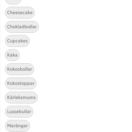
Cheesecake
Chokladbollar
Cupcakes
Kaka
Hittade inget recept
Kokosbollar
Testa att söka på något nytt, eller ta bort något av
Kokostoppar
dina sökord.
Kärleksmums
Mousse
Laktosfri
Krämig
Lussebullar
Saftig
Maränger