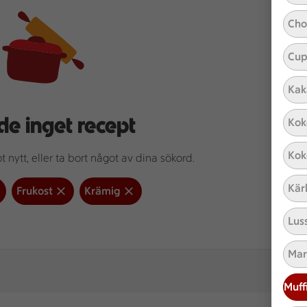
Cho
Cup
Kak
de inget recept
Kok
Kok
 nytt, eller ta bort något av dina sökord.
Kär
Frukost
Krämig
Lus
Mar
Muff