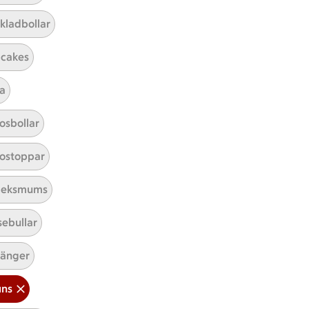
kladbollar
cakes
a
Mina recept
osbollar
Här hittar du alla goda recept du
ostoppar
har sparat och lagat.
leksmums
sebullar
änger
ins