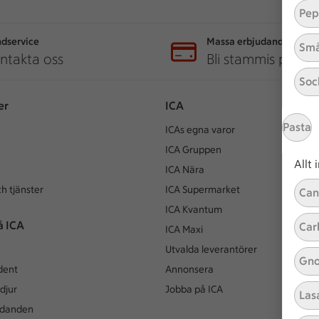
Pep
dservice
Massa erbjudanden
Små
ntakta oss
Bli stammis på IC
Soc
er
ICA
Pasta
ICAs egna varor
ICA Gruppen
Allt
ICA Nära
h tjänster
ICA Supermarket
Can
ICA Kvantum
å ICA
Car
ICA Maxi
Utvalda leverantörer
Gno
dent
Annonsera
djur
Jobba på ICA
Las
udanden