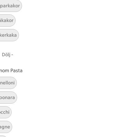
parkakor
ICAs inspirationsmejl
kakor
A
Prenumerera
kerkaka
Hållbarhet
Dölj -
ICA Stiftelsen
En god morgondag
 inom Pasta
Kundservice
nelloni
Reklamera
bonara
Återkallelser
Spärra eller beställ nytt ICA-kort
cchi
Behandling av personuppgifter
Hantera cookies
agne