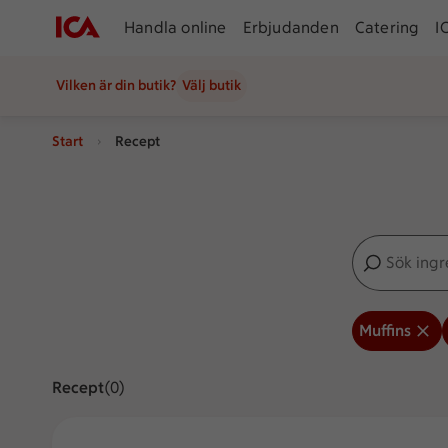
Handla online
Erbjudanden
Catering
I
Vilken är din butik?
Välj butik
Start
Recept
Sök ingredien
Inga förslag
Muffins
Recept
Visar 0 stycken
(0)