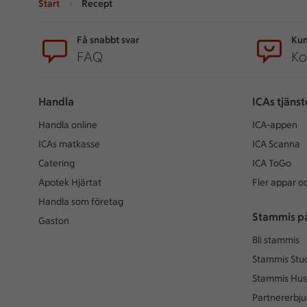
Start
Recept
Sidfot
Få snabbt svar
Kun
FAQ
Ko
Handla
ICAs tjänst
Handla online
ICA-appen
ICAs matkasse
ICA Scanna
Catering
ICA ToGo
Apotek Hjärtat
Fler appar oc
Handla som företag
Stammis p
Gaston
Bli stammis
Stammis Stu
Stammis Hus
Partnererbj