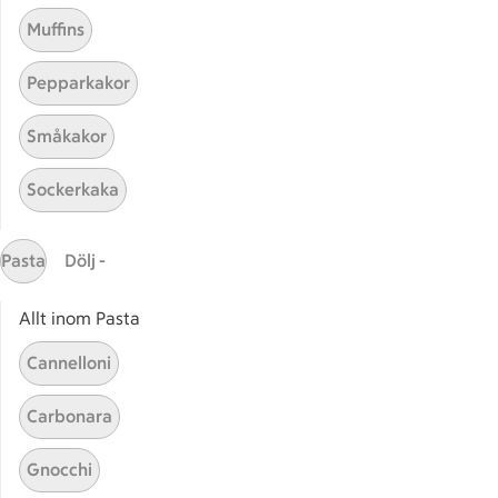
Muffins
Pepparkakor
Småkakor
Sockerkaka
Mina recept
Pasta
Dölj -
Här hittar du alla goda recept du har sparat och
lagat.
Allt inom Pasta
Cannelloni
Carbonara
Gnocchi
Start