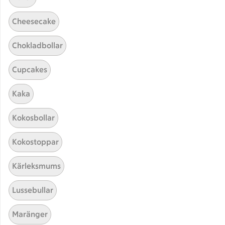
Cheesecake
Chokladbollar
Cupcakes
Kaka
Hittade inget recept
Kokosbollar
Testa att söka på något nytt, eller ta bort något av
Kokostoppar
dina sökord.
Kärleksmums
Biffar
Falafel
Gubbröra
Lussebullar
Krämig
Maränger