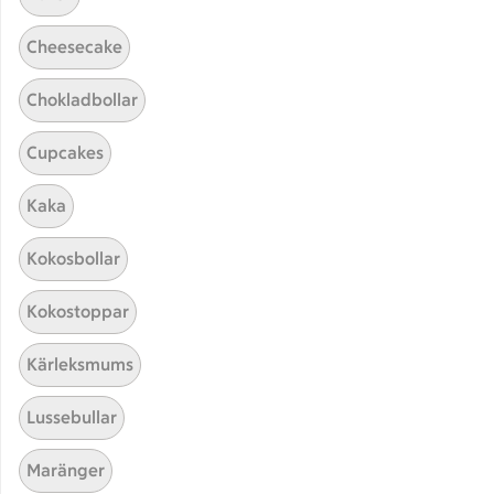
Cheesecake
Chokladbollar
Cupcakes
Kaka
Hittade inget recept
Kokosbollar
Testa att söka på något nytt, eller ta bort något av
Kokostoppar
dina sökord.
Kärleksmums
Rårakor
Sylt
Sås
Lussebullar
Kräftstjärtar
Maränger