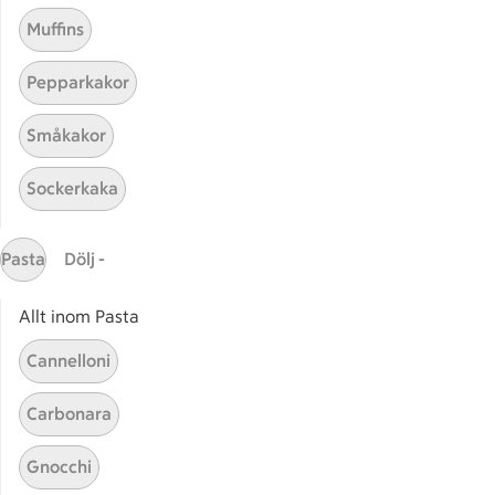
Muffins
Pepparkakor
Småkakor
Sockerkaka
Mina recept
Pasta
Dölj -
Här hittar du alla goda recept du har sparat och
lagat.
Allt inom Pasta
Cannelloni
Carbonara
Gnocchi
Start