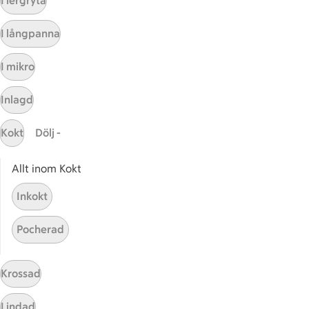
I lergryta
Kundservice
I långpanna
Kontakta oss
I mikro
Massa erbjudanden
Bli stammis på ICA
Inlagd
ICAs inspirationsmejl
Prenumerera
Kokt
Dölj -
Allt inom Kokt
Handla
Inkokt
Handla online
ICAs matkasse
Pocherad
Catering
Apotek Hjärtat
Krossad
Handla som företag
Gaston
Lindad