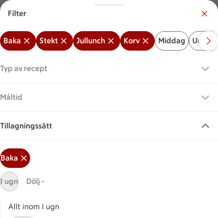
Filter
Meny
Logga in
Baka
Stekt
Jullunch
Korv
Middag
Under 
Vilken är din butik?
Välj butik
Typ av recept
Start
Korv + Jullunch + Baka + Stekt
Måltid
Tillagningssätt
Sök ingrediens eller recept
Inga förslag
Sök
Baka
Baka
Stekt
Jullunch
Korv
Middag
Unde
I ugn
Dölj -
Recept
Visar 0 stycken
(0)
Sortera
Allt inom I ugn