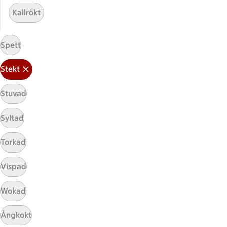
ICA Gruppen
Kallrökt
ICA Nära
ICA Supermarket
Spett
ICA Kvantum
ICA Maxi
Stekt
Utvalda leverantörer
Annonsera
Stuvad
Jobba på ICA
Syltad
Hållbarhet
Torkad
ICA Stiftelsen
En god morgondag
Vispad
Kundservice
Wokad
Reklamera
Ångkokt
Återkallelser