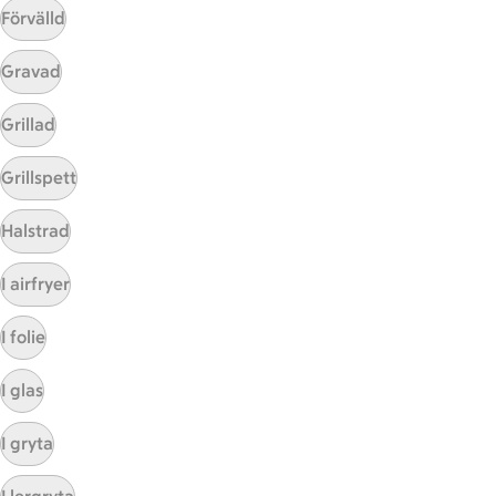
Förvälld
Gravad
Mina recept
Grillad
Här hittar du alla goda recept du har sparat och
Grillspett
lagat.
Halstrad
I airfryer
I folie
I glas
Start
Sidfot
I gryta
Få snabbt svar
FAQ