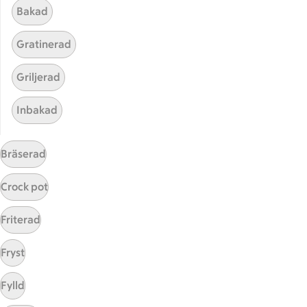
Bakad
Gratinerad
Griljerad
Inbakad
Hittade inget recept
Bräserad
Testa att söka på något nytt, eller ta bort något av
dina sökord.
Crock pot
Baka
Stekt
Jullunch
Korv
Friterad
Fryst
Fylld