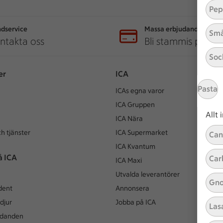
Pep
dservice
Massa erbjudanden
Små
ntakta oss
Bli stammis på IC
Soc
er
ICA
Pasta
ICAs egna varor
ICA Gruppen
Allt
ICA Nära
h tjänster
ICA Supermarket
Can
ICA Kvantum
å ICA
Car
ICA Maxi
Utvalda leverantörer
Gno
dent
Annonsera
djur
Jobba på ICA
Las
udanden