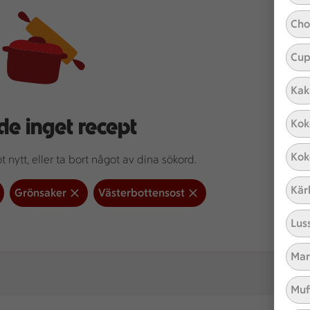
Cho
Cup
Kak
de inget recept
Kok
Kok
 nytt, eller ta bort något av dina sökord.
Kär
Grönsaker
Västerbottensost
Lus
Mar
Muf