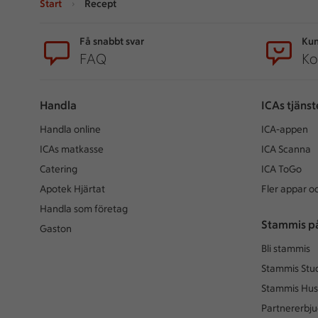
Start
Recept
Sidfot
Få snabbt svar
Kun
FAQ
Ko
Handla
ICAs tjänst
Handla online
ICA-appen
ICAs matkasse
ICA Scanna
Catering
ICA ToGo
Apotek Hjärtat
Fler appar oc
Handla som företag
Stammis p
Gaston
Bli stammis
Stammis Stu
Stammis Hus
Partnererbj