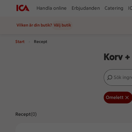
Handla online
Erbjudanden
Catering
I
Vilken är din butik?
Välj butik
Start
Recept
Korv +
Sök ingredien
Inga förslag
Omelett
Recept
Visar 0 stycken
(0)