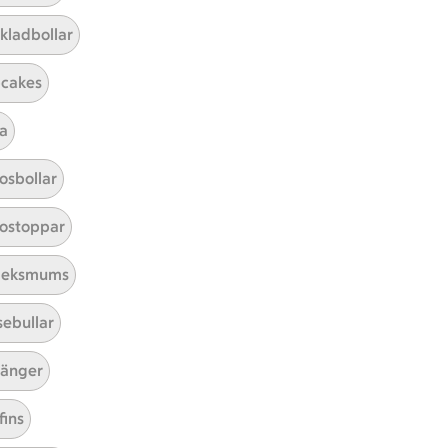
kladbollar
cakes
a
Mina recept
osbollar
Här hittar du alla goda recept du
ostoppar
har sparat och lagat.
leksmums
sebullar
änger
fins