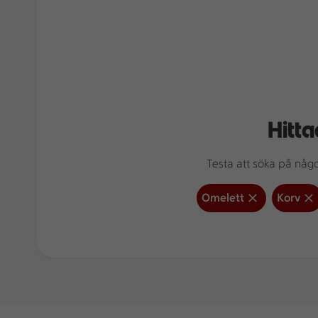
Hitta
Testa att söka på något
Omelett
Korv