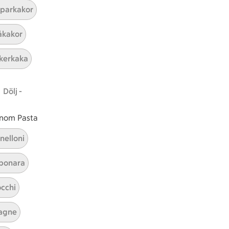
parkakor
ICAs inspirationsmejl
kakor
A
Prenumerera
kerkaka
Hållbarhet
Dölj -
ICA Stiftelsen
En god morgondag
 inom Pasta
Kundservice
nelloni
Reklamera
bonara
Återkallelser
Spärra eller beställ nytt ICA-kort
cchi
Behandling av personuppgifter
Hantera cookies
agne