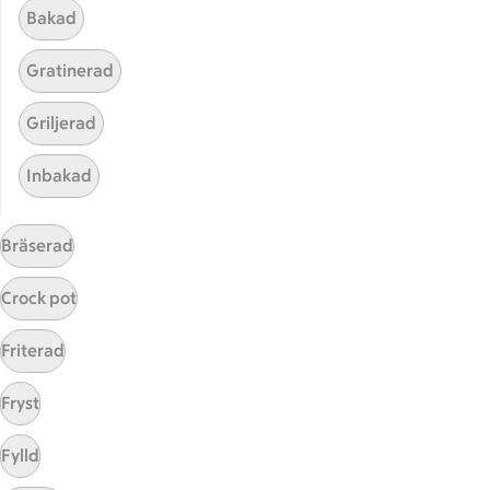
Bakad
Gratinerad
Griljerad
Inbakad
Hittade inget recept
Bräserad
Testa att söka på något nytt, eller ta bort något av
Crock pot
dina sökord.
Friterad
Stuvad
Klimatsmart
Svamp
Fryst
Ägg
Fylld