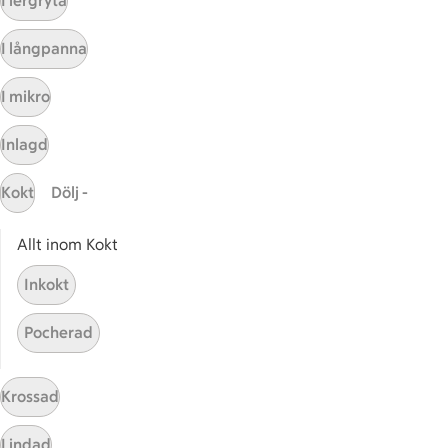
I lergryta
Sidfot
Få snabbt svar
I långpanna
FAQ
I mikro
Kundservice
Kontakta oss
Inlagd
Massa erbjudanden
Kokt
Dölj -
Bli stammis på ICA
Allt inom Kokt
ICAs inspirationsmejl
Prenumerera
Inkokt
Pocherad
Handla
Handla online
Krossad
ICAs matkasse
Catering
Lindad