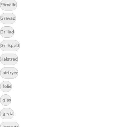
Förvälld
Gravad
Grillad
Grillspett
Mina recept
Halstrad
Här hittar du alla goda recept du har sparat och
I airfryer
lagat.
I folie
I glas
I gryta
Start