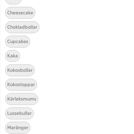
Cheesecake
Chokladbollar
Cupcakes
Kaka
Hittade inget recept
Kokosbollar
Testa att söka på något nytt, eller ta bort något av
Kokostoppar
dina sökord.
Kärleksmums
Janssons frestelse
Stuvad
Lussebullar
Klimatsmart
Maränger