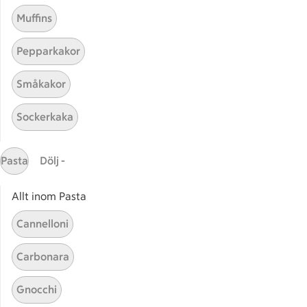
Muffins
Pepparkakor
Småkakor
Sockerkaka
Mina recept
Pasta
Dölj -
Här hittar du alla goda recept du har sparat och
lagat.
Allt inom Pasta
Cannelloni
Carbonara
Gnocchi
Start