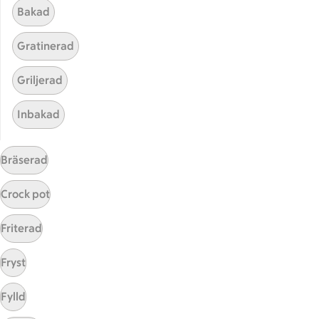
Bakad
Gratinerad
Griljerad
Inbakad
Hittade inget recept
Bräserad
Testa att söka på något nytt, eller ta bort något av
Crock pot
dina sökord.
Friterad
Mixad
Stuvad
Klimatsmart
Fryst
Alla hjärtans dag
Fylld