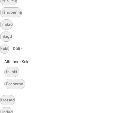
I lergryta
Sidfot
Få snabbt svar
I långpanna
FAQ
I mikro
Kundservice
Kontakta oss
Inlagd
Massa erbjudanden
Kokt
Dölj -
Bli stammis på ICA
Allt inom Kokt
ICAs inspirationsmejl
Prenumerera
Inkokt
Pocherad
Handla
Handla online
Krossad
ICAs matkasse
Catering
Lindad