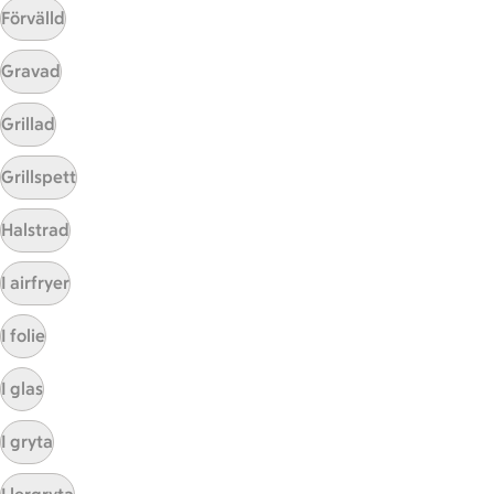
Förvälld
Gravad
Grillad
Grillspett
Mina recept
Halstrad
Här hittar du alla goda recept du har sparat och
I airfryer
lagat.
I folie
I glas
I gryta
Start