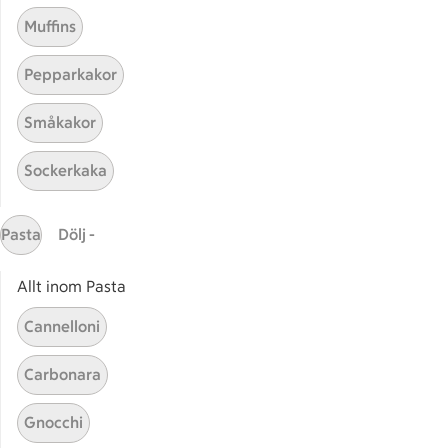
Muffins
Pepparkakor
Mina recept
Småkakor
Här hittar du alla goda recept du har sparat och
Sockerkaka
lagat.
Pasta
Dölj -
Allt inom Pasta
Cannelloni
Start
Sidfot
Carbonara
Få snabbt svar
Gnocchi
FAQ