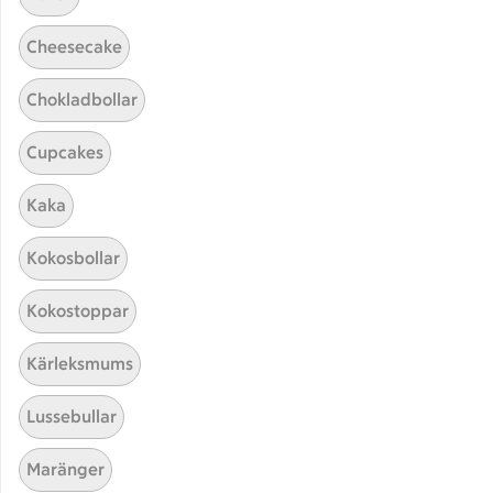
Cheesecake
Chokladbollar
Cupcakes
Hittade inget recept
Kaka
Testa att söka på något nytt, eller ta bort något av
Kokosbollar
dina sökord.
Kokostoppar
Smoothie
Kalas
Kiwi
Kärleksmums
Lussebullar
Maränger