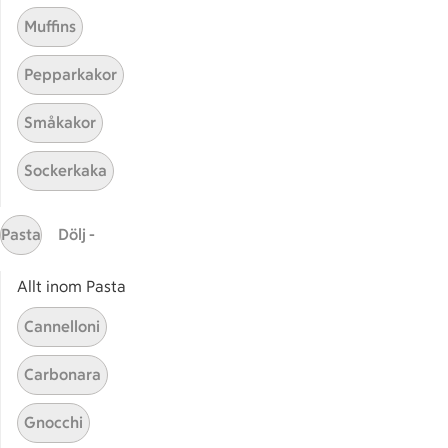
Muffins
Pepparkakor
Mina recept
Småkakor
Här hittar du alla goda recept du har sparat och
Sockerkaka
lagat.
Pasta
Dölj -
Allt inom Pasta
Cannelloni
Start
Sidfot
Carbonara
Få snabbt svar
Gnocchi
FAQ