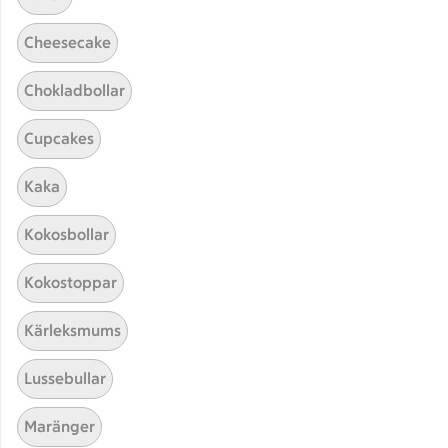
Cheesecake
Chokladbollar
Cupcakes
Hittade inget recept
Kaka
Testa att söka på något nytt, eller ta bort något av
Kokosbollar
dina sökord.
Kokostoppar
Toast skagen
Risotto
Keto
Kärleksmums
Lussebullar
Maränger