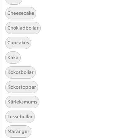
Cheesecake
Chokladbollar
Cupcakes
Kaka
Hittade inget recept
Kokosbollar
Testa att söka på något nytt, eller ta bort något av
Kokostoppar
dina sökord.
Kärleksmums
Bröd
Kristyr
Keto
Lussebullar
ICAs matkasse
Maränger