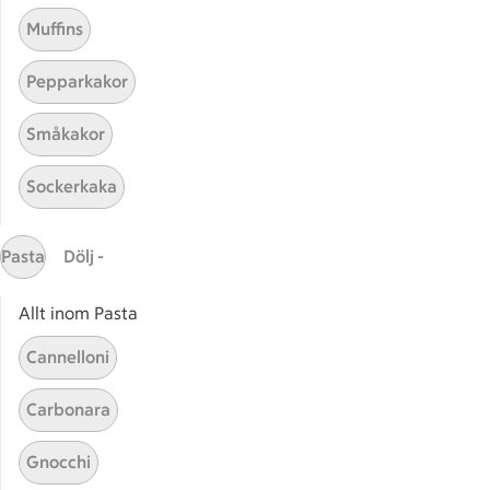
Muffins
Pepparkakor
Småkakor
Sockerkaka
Mina recept
Pasta
Dölj -
Här hittar du alla goda recept du har sparat och
lagat.
Allt inom Pasta
Cannelloni
Carbonara
Gnocchi
Start