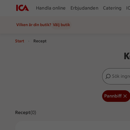
Handla online
Erbjudanden
Catering
I
Vilken är din butik?
Välj butik
Start
Recept
K
Sök ingredien
Inga förslag
Pannbiff
Recept
Visar 0 stycken
(0)