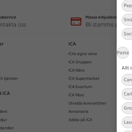
Pep
dservice
Massa erbjudanden
Små
ntakta oss
Bli stammis på IC
Soc
er
ICA
Pasta
ICAs egna varor
ICA Gruppen
Allt
ICA Nära
h tjänster
ICA Supermarket
Can
ICA Kvantum
å ICA
Car
ICA Maxi
Utvalda leverantörer
Gno
dent
Annonsera
djur
Jobba på ICA
Las
udanden