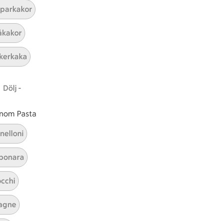
parkakor
ICAs inspirationsmejl
kakor
A
Prenumerera
kerkaka
Hållbarhet
Dölj -
ICA Stiftelsen
En god morgondag
 inom Pasta
Kundservice
nelloni
Reklamera
bonara
Återkallelser
Spärra eller beställ nytt ICA-kort
cchi
Behandling av personuppgifter
Hantera cookies
agne