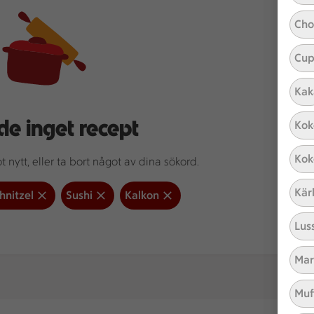
Cho
Cup
Kak
de inget recept
Kok
Kok
 nytt, eller ta bort något av dina sökord.
Kär
hnitzel
Sushi
Kalkon
Lus
Mar
Muf