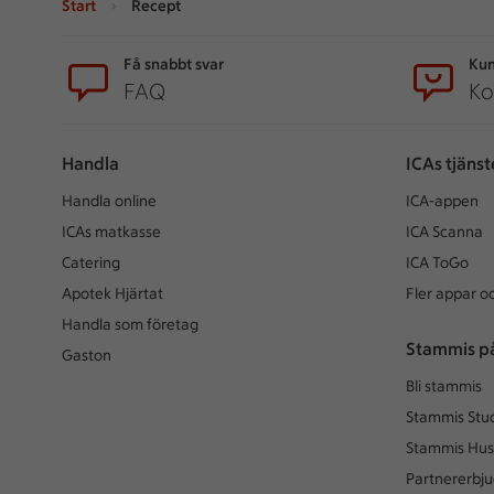
Start
Recept
Sidfot
Få snabbt svar
Kun
FAQ
Ko
Handla
ICAs tjänst
Handla online
ICA-appen
ICAs matkasse
ICA Scanna
Catering
ICA ToGo
Apotek Hjärtat
Fler appar oc
Handla som företag
Stammis p
Gaston
Bli stammis
Stammis Stu
Stammis Hus
Partnererbj