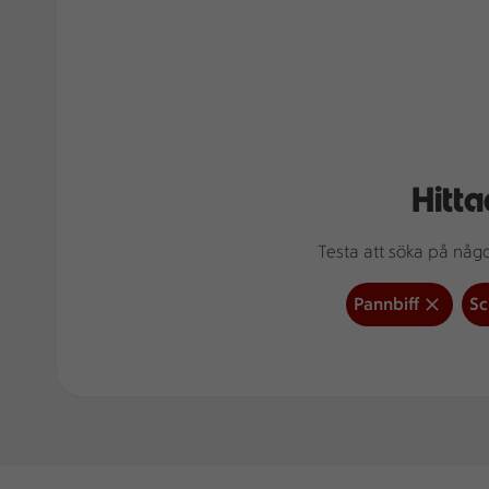
Hitta
Testa att söka på något
Pannbiff
Sc