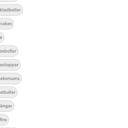
kladbollar
cakes
a
Mina recept
osbollar
Här hittar du alla goda recept du
ostoppar
har sparat och lagat.
leksmums
sebullar
änger
fins