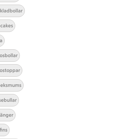
kladbollar
cakes
a
Mina recept
osbollar
Här hittar du alla goda recept du
ostoppar
har sparat och lagat.
leksmums
sebullar
änger
fins