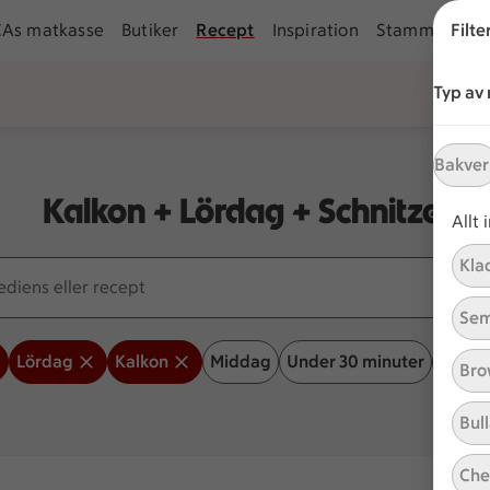
CAs matkasse
Butiker
Recept
Inspiration
Stammis
Filte
Ku
Typ av
Bakver
Kalkon + Lördag + Schnitzel
Allt
Kla
s eller recept
Sem
Lördag
Kalkon
Middag
Under 30 minuter
Bakve
Bro
Bull
Che