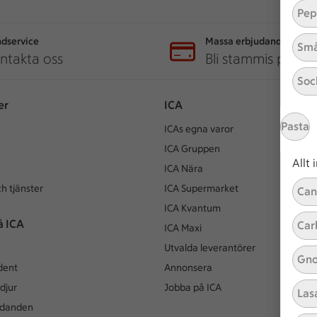
Pep
dservice
Massa erbjudanden
Små
ntakta oss
Bli stammis på IC
Soc
er
ICA
Pasta
ICAs egna varor
ICA Gruppen
Allt
ICA Nära
h tjänster
ICA Supermarket
Can
ICA Kvantum
å ICA
Car
ICA Maxi
Utvalda leverantörer
Gno
dent
Annonsera
djur
Jobba på ICA
Las
udanden