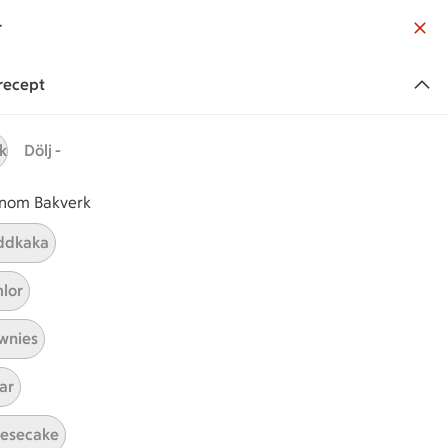
r
ndservice
Sök
Logga in
 recept
Handla online
k
Dölj -
 inom Bakverk
ddkaka
Sök
lor
rk
Vegetarisk
Enkel
wnies
ar
Sortera
esecake