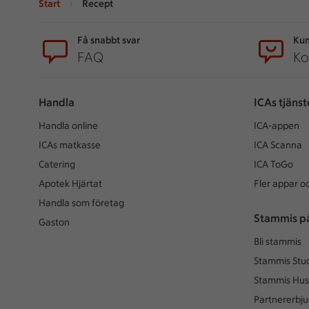
Start
Recept
Sidfot
Få snabbt svar
Kun
FAQ
Ko
Handla
ICAs tjänst
Handla online
ICA-appen
ICAs matkasse
ICA Scanna
Catering
ICA ToGo
Apotek Hjärtat
Fler appar oc
Handla som företag
Stammis p
Gaston
Bli stammis
Stammis Stu
Stammis Hus
Partnererbj