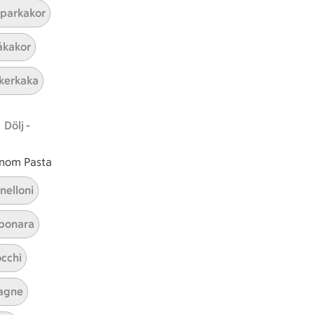
parkakor
ICAs inspirationsmejl
kakor
A
Prenumerera
kerkaka
Hållbarhet
Dölj -
ICA Stiftelsen
En god morgondag
 inom Pasta
Kundservice
nelloni
Reklamera
bonara
Återkallelser
Spärra eller beställ nytt ICA-kort
cchi
Behandling av personuppgifter
Hantera cookies
agne