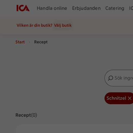
Handla online
Erbjudanden
Catering
I
Vilken är din butik?
Välj butik
Start
Recept
Sök ingredien
Inga förslag
Schnitzel
Recept
Visar 0 stycken
(0)