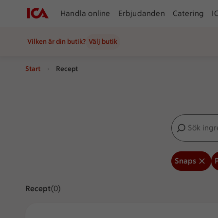
Handla online
Erbjudanden
Catering
I
Vilken är din butik?
Välj butik
Start
Recept
Sök ingredien
Inga förslag
Snaps
Recept
Visar 0 stycken
(0)