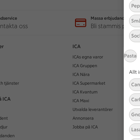
Pep
dservice
Massa erbjudanden
Små
ntakta oss
Bli stammis på IC
Soc
er
ICA
Pasta
ICAs egna varor
ICA Gruppen
Allt
ICA Nära
h tjänster
ICA Supermarket
Can
ICA Kvantum
å ICA
Car
ICA Maxi
Utvalda leverantörer
Gno
dent
Annonsera
djur
Jobba på ICA
Las
udanden