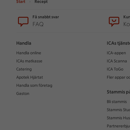
Start
Recept
Sidfot
Få snabbt svar
Kun
FAQ
Ko
Handla
ICAs tjänst
Handla online
ICA-appen
ICAs matkasse
ICA Scanna
Catering
ICA ToGo
Apotek Hjärtat
Fler appar oc
Handla som företag
Stammis p
Gaston
Bli stammis
Stammis Stu
Stammis Hus
Partnererbj