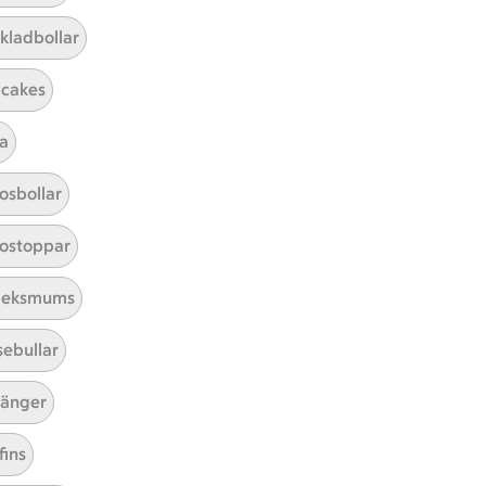
kladbollar
cakes
a
Mina recept
osbollar
Här hittar du alla goda recept du
ostoppar
har sparat och lagat.
leksmums
sebullar
änger
fins