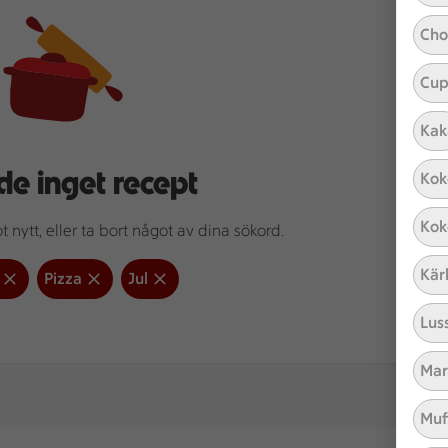
Cho
Cup
Kak
de inget recept
Kok
Kok
 nytt, eller ta bort något av dina sökord.
Kär
Pizza
Jul
Lus
Mar
Muf