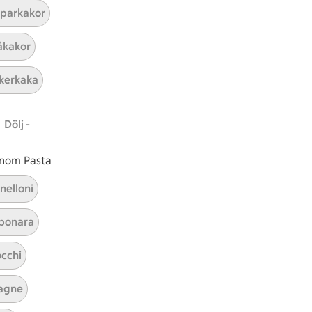
parkakor
ICAs inspirationsmejl
kakor
A
Prenumerera
kerkaka
Hållbarhet
Dölj -
ICA Stiftelsen
En god morgondag
 inom Pasta
Kundservice
nelloni
Reklamera
bonara
Återkallelser
Spärra eller beställ nytt ICA-kort
cchi
Behandling av personuppgifter
Hantera cookies
agne