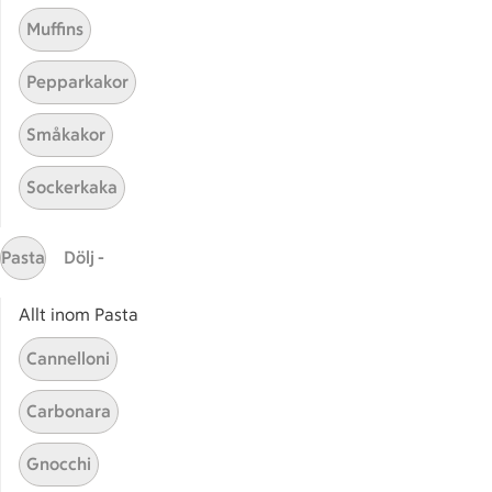
Muffins
Pepparkakor
Mina recept
Småkakor
Här hittar du alla goda recept du har sparat och
Sockerkaka
lagat.
Pasta
Dölj -
Allt inom Pasta
Cannelloni
Start
Sidfot
Carbonara
Få snabbt svar
Gnocchi
FAQ