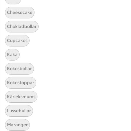
Cheesecake
Chokladbollar
Cupcakes
Hittade inget recept
Kaka
Testa att söka på något nytt, eller ta bort något av
Kokosbollar
dina sökord.
Kokostoppar
Snaps
Gryta
Jul
Kärleksmums
Lussebullar
Maränger