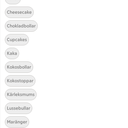
Cheesecake
Chokladbollar
Cupcakes
Kaka
Hittade inget recept
Kokosbollar
Testa att söka på något nytt, eller ta bort något av
Kokostoppar
dina sökord.
Kärleksmums
Scones
Carpaccio
Kebab
Jul
Lussebullar
Maränger