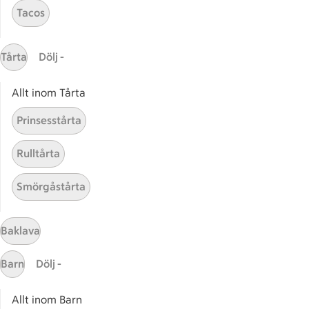
Tacos
Gaston
ICAs tjänster
Tårta
Dölj -
ICA-appen
Allt inom Tårta
ICA Scanna
ICA ToGo
Prinsesstårta
Fler appar och tjänster
Rulltårta
Stammis på ICA
Smörgåstårta
Bli stammis
Stammis Student
Stammis Husdjur
Baklava
Partnererbjudanden
Barn
Dölj -
Våra ICA-kort
Allt inom Barn
ICA