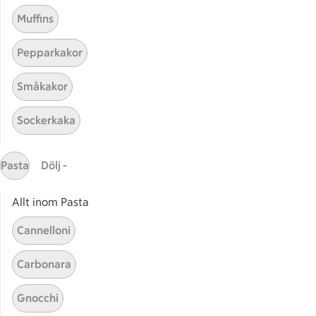
Muffins
Pepparkakor
Småkakor
Mina recept
Sockerkaka
Här hittar du alla goda recept du har sparat och
lagat.
Pasta
Dölj -
Allt inom Pasta
Cannelloni
Carbonara
Start
Sidfot
Gnocchi