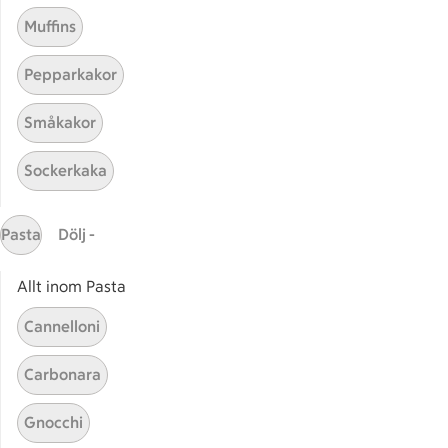
Muffins
Pepparkakor
Småkakor
Sockerkaka
Mina recept
Pasta
Dölj -
Här hittar du alla goda recept du har sparat och
lagat.
Allt inom Pasta
Cannelloni
Carbonara
Gnocchi
Start