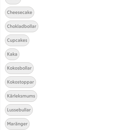
Cheesecake
Chokladbollar
Cupcakes
Kaka
Hittade inget recept
Kokosbollar
Testa att söka på något nytt, eller ta bort något av
Kokostoppar
dina sökord.
Kärleksmums
Husmanskost
Omelett
Tilltugg
Lussebullar
Jordgubbar
Maränger