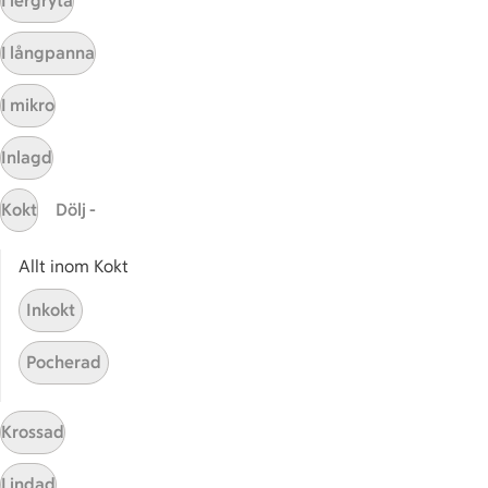
I lergryta
Kundservice
I långpanna
Kontakta oss
I mikro
Massa erbjudanden
Bli stammis på ICA
Inlagd
ICAs inspirationsmejl
Prenumerera
Kokt
Dölj -
Allt inom Kokt
Handla
Inkokt
Handla online
ICAs matkasse
Pocherad
Catering
Apotek Hjärtat
Krossad
Handla som företag
Gaston
Lindad