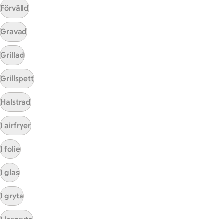
Förvälld
Gravad
Mina recept
Grillad
Här hittar du alla goda recept du har sparat och
Grillspett
lagat.
Halstrad
I airfryer
I folie
I glas
Start
Sidfot
I gryta
Få snabbt svar
FAQ