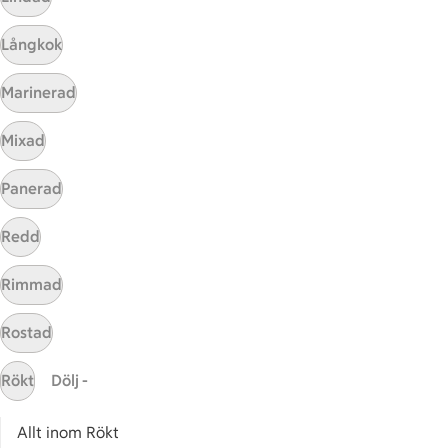
ICAs tjänster
Långkok
ICA-appen
Marinerad
ICA Scanna
ICA ToGo
Mixad
Fler appar och tjänster
Panerad
Stammis på ICA
Redd
Bli stammis
Stammis Student
Rimmad
Stammis Husdjur
Partnererbjudanden
Rostad
Våra ICA-kort
Rökt
Dölj -
ICA
Allt inom Rökt
ICAs egna varor