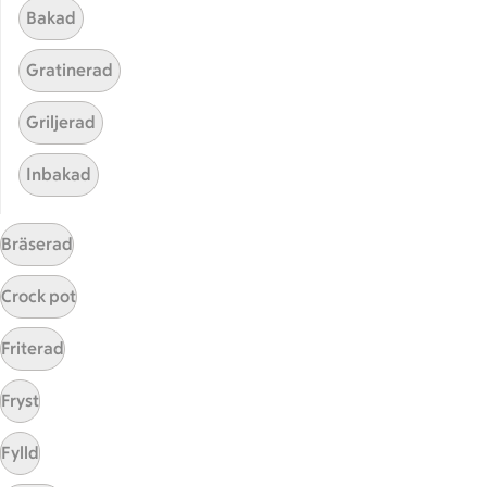
Bakad
Gratinerad
Griljerad
Inbakad
Hittade inget recept
Bräserad
Testa att söka på något nytt, eller ta bort något av
dina sökord.
Crock pot
Torkad
Japansk
Kryddor
Friterad
Fryst
Fylld