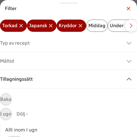
Filter
Meny
Logga in
Torkad
Japansk
Kryddor
Middag
Under 30 mi
Vilken är din butik?
Välj butik
Typ av recept
Start
Japansk + Kryddor + Torkad
Måltid
Tillagningssätt
Sök ingrediens eller recept
Inga förslag
Sök
Baka
Torkad
Japansk
Kryddor
Middag
Under 30 
I ugn
Dölj -
Recept
Visar 0 stycken
(0)
Sortera
Allt inom I ugn