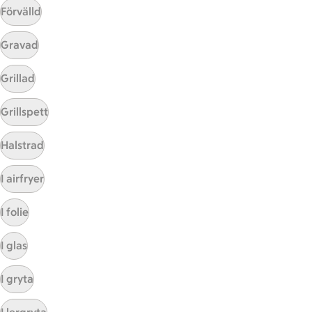
Förvälld
Gravad
Grillad
Grillspett
Mina recept
Halstrad
Här hittar du alla goda recept du har sparat och
I airfryer
lagat.
I folie
I glas
I gryta
Start