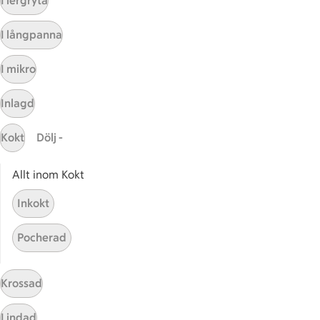
I lergryta
Sidfot
Få snabbt svar
I långpanna
FAQ
I mikro
Kundservice
Kontakta oss
Inlagd
Massa erbjudanden
Kokt
Dölj -
Bli stammis på ICA
Allt inom Kokt
ICAs inspirationsmejl
Prenumerera
Inkokt
Pocherad
Handla
Handla online
Krossad
ICAs matkasse
Catering
Lindad