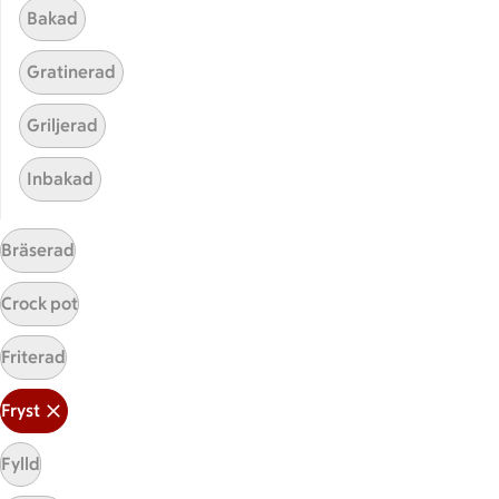
Bakad
Gratinerad
Griljerad
Inbakad
Hittade inget recept
Bräserad
Testa att söka på något nytt, eller ta bort något av
Crock pot
dina sökord.
Friterad
Fryst
Wokad
Italiensk
Fryst
Vindruvor
Fylld