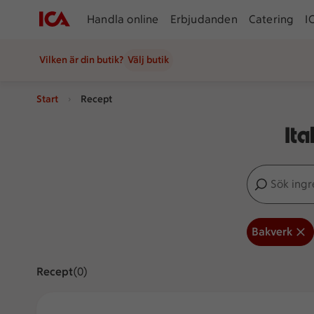
Handla online
Erbjudanden
Catering
I
Vilken är din butik?
Välj butik
Start
Recept
Ita
Sök ingredien
Inga förslag
Bakverk
Recept
Visar 0 stycken
(0)