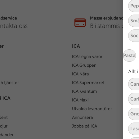
Pep
dservice
Massa erbjudanden
Små
ntakta oss
Bli stammis på IC
Soc
er
ICA
Pasta
ICAs egna varor
ICA Gruppen
Allt
ICA Nära
h tjänster
ICA Supermarket
Can
ICA Kvantum
å ICA
Car
ICA Maxi
Utvalda leverantörer
Gno
dent
Annonsera
djur
Jobba på ICA
Las
udanden