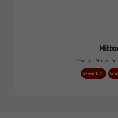
Hitta
Testa att söka på något
Bakverk
Gra