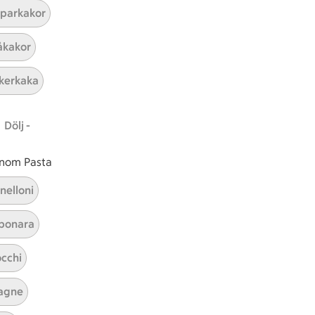
parkakor
ICAs inspirationsmejl
kakor
A
Prenumerera
kerkaka
Hållbarhet
Dölj -
ICA Stiftelsen
En god morgondag
 inom Pasta
Kundservice
nelloni
Reklamera
bonara
Återkallelser
Spärra eller beställ nytt ICA-kort
cchi
Behandling av personuppgifter
Hantera cookies
agne