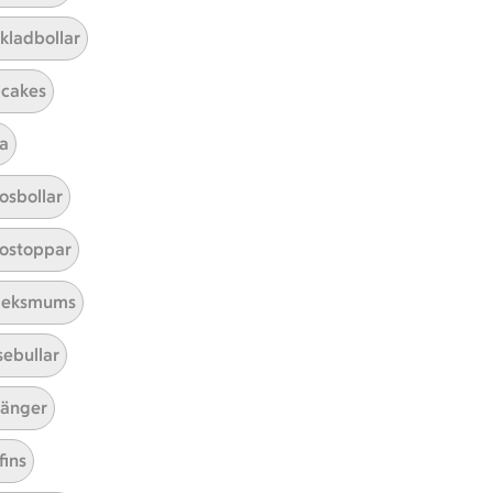
kladbollar
cakes
a
Mina recept
osbollar
Här hittar du alla goda recept du
ostoppar
har sparat och lagat.
leksmums
sebullar
änger
fins