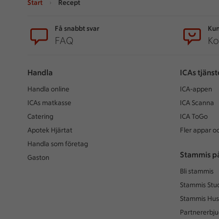
Start
Recept
Sidfot
Få snabbt svar
Kun
FAQ
Ko
Handla
ICAs tjänst
Handla online
ICA-appen
ICAs matkasse
ICA Scanna
Catering
ICA ToGo
Apotek Hjärtat
Fler appar oc
Handla som företag
Stammis p
Gaston
Bli stammis
Stammis Stu
Stammis Hus
Partnererbj