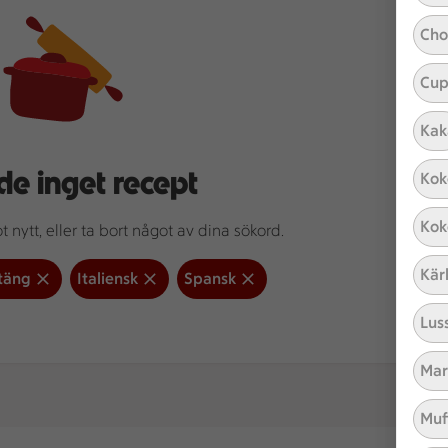
Cho
Cup
Kak
de inget recept
Kok
Kok
 nytt, eller ta bort något av dina sökord.
Kär
täng
Italiensk
Spansk
Lus
Mar
Muf