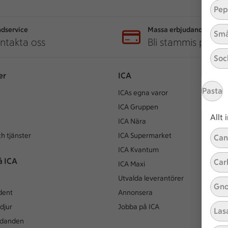
Pep
dservice
Massa erbjudanden
Små
ntakta oss
Bli stammis på IC
Soc
er
ICA
Pasta
ICAs egna varor
ICA Gruppen
Allt
ICA Nära
h tjänster
ICA Supermarket
Can
ICA Kvantum
å ICA
Car
ICA Maxi
Utvalda leverantörer
Gno
dent
Annonsera
djur
Jobba på ICA
Las
udanden