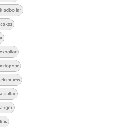
kladbollar
cakes
a
Mina recept
osbollar
Här hittar du alla goda recept du
ostoppar
har sparat och lagat.
leksmums
sebullar
änger
fins