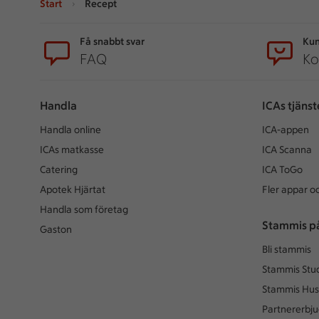
Start
Recept
Sidfot
Få snabbt svar
Kun
FAQ
Ko
Handla
ICAs tjänst
Handla online
ICA-appen
ICAs matkasse
ICA Scanna
Catering
ICA ToGo
Apotek Hjärtat
Fler appar oc
Handla som företag
Stammis p
Gaston
Bli stammis
Stammis Stu
Stammis Hus
Partnererbj