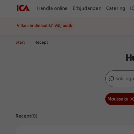
Handla online
Erbjudanden
Catering
I
Vilken är din butik?
Välj butik
Start
Recept
H
Sök ingredien
Inga förslag
Moussaka
Recept
Visar 0 stycken
(0)