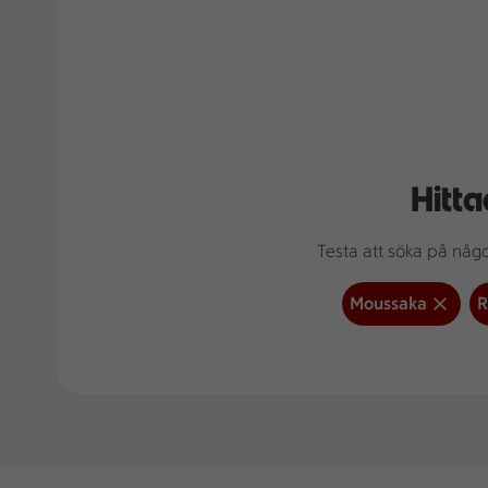
Hitta
Testa att söka på något
Moussaka
R