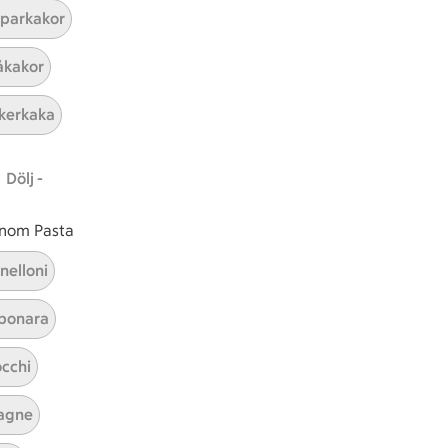
parkakor
ICAs inspirationsmejl
kakor
A
Prenumerera
kerkaka
Hållbarhet
Dölj -
ICA Stiftelsen
En god morgondag
 inom Pasta
Kundservice
nelloni
Reklamera
bonara
Återkallelser
Spärra eller beställ nytt ICA-kort
cchi
Behandling av personuppgifter
Hantera cookies
agne