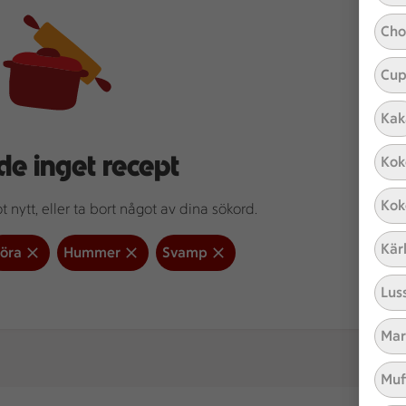
Cho
Cup
Kak
de inget recept
Kok
Kok
 nytt, eller ta bort något av dina sökord.
Kär
öra
Hummer
Svamp
Lus
Mar
Muf