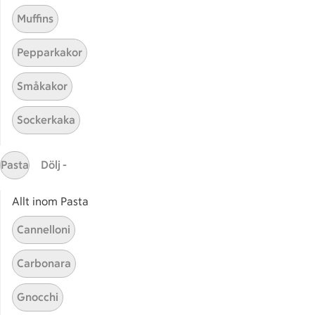
Muffins
Pepparkakor
Småkakor
Sockerkaka
Mina recept
Pasta
Dölj -
Här hittar du alla goda recept du har sparat och
lagat.
Allt inom Pasta
Cannelloni
Carbonara
Gnocchi
Start