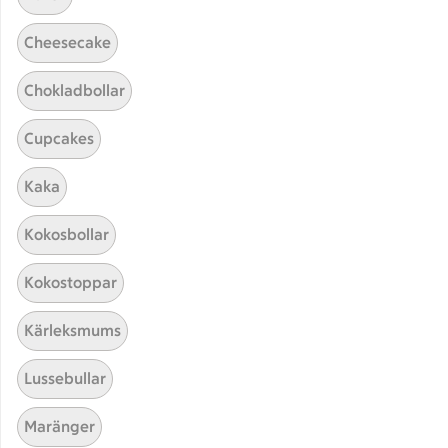
Cheesecake
Chokladbollar
Cupcakes
Kaka
Hittade inget recept
Kokosbollar
Testa att söka på något nytt, eller ta bort något av
Kokostoppar
dina sökord.
Kärleksmums
Müsli
Guacamole
Het
Lussebullar
Med alkohol
Maränger