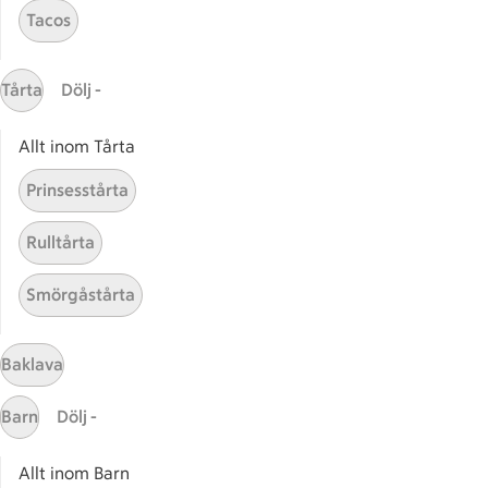
Tacos
Gaston
ICAs tjänster
Tårta
Dölj -
ICA-appen
Allt inom Tårta
ICA Scanna
ICA ToGo
Prinsesstårta
Fler appar och tjänster
Rulltårta
Stammis på ICA
Smörgåstårta
Bli stammis
Stammis Student
Stammis Husdjur
Baklava
Partnererbjudanden
Barn
Dölj -
Våra ICA-kort
Allt inom Barn
ICA