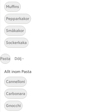
Muffins
Pepparkakor
Småkakor
Mina recept
Sockerkaka
Här hittar du alla goda recept du har sparat och
lagat.
Pasta
Dölj -
Allt inom Pasta
Cannelloni
Carbonara
Start
Sidfot
Gnocchi