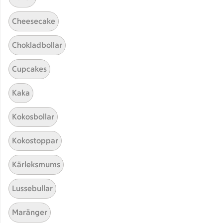
Cheesecake
Chokladbollar
Cupcakes
Kaka
Hittade inget recept
Kokosbollar
Testa att söka på något nytt, eller ta bort något av
Kokostoppar
dina sökord.
Kärleksmums
Müsli
Guacamole
Sushi
Het
Lussebullar
Maränger