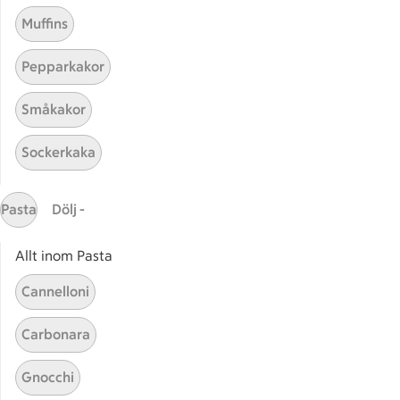
Muffins
Pepparkakor
Småkakor
Mina recept
Sockerkaka
Här hittar du alla goda recept du har sparat och
lagat.
Pasta
Dölj -
Allt inom Pasta
Cannelloni
Carbonara
Start
Sidfot
Gnocchi