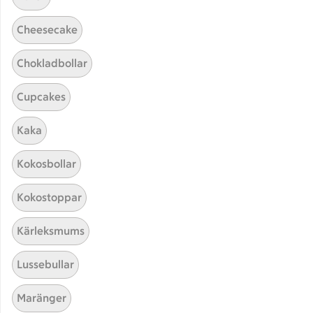
Cheesecake
Chokladbollar
Cupcakes
Kaka
Hittade inget recept
Kokosbollar
Testa att söka på något nytt, eller ta bort något av
Kokostoppar
dina sökord.
Kärleksmums
Tårta
Kräm
Guacamole
Het
Lussebullar
Maränger