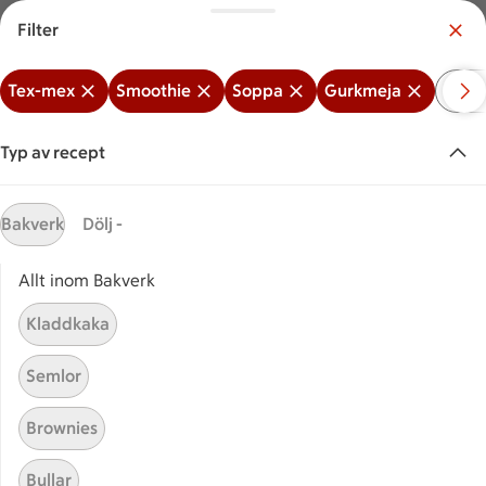
Filter
Meny
Logga in
Tex-mex
Smoothie
Soppa
Gurkmeja
Midd
Vilken är din butik?
Välj butik
Typ av recept
Start
Gurkmeja + Smoothie + Soppa
Bakverk
Dölj -
+ Tex-mex
Allt inom Bakverk
Kladdkaka
Sök ingrediens eller recept
Inga förslag
Sök
Semlor
Tex-mex
Smoothie
Soppa
Gurkmeja
Mi
Brownies
Recept
Visar 0 stycken
(0)
Sortera
Bullar