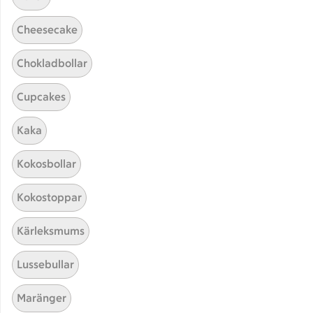
Cheesecake
Chokladbollar
Cupcakes
Kaka
Hittade inget recept
Kokosbollar
Testa att söka på något nytt, eller ta bort något av
Kokostoppar
dina sökord.
Kärleksmums
Tex-mex
Smoothie
Soppa
Lussebullar
Gurkmeja
Maränger