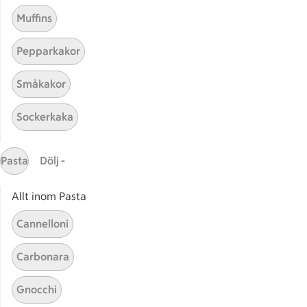
Muffins
Pepparkakor
Småkakor
Sockerkaka
Mina recept
Pasta
Dölj -
Här hittar du alla goda recept du har sparat och
lagat.
Allt inom Pasta
Cannelloni
Carbonara
Gnocchi
Start