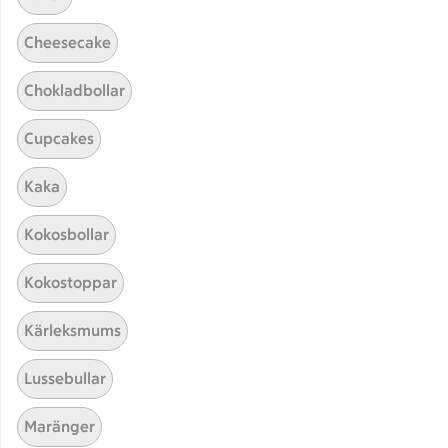
Cheesecake
Chokladbollar
Cupcakes
Hittade inget recept
Kaka
Testa att söka på något nytt, eller ta bort något av
Kokosbollar
dina sökord.
Kokostoppar
Smoothie
Gurkmeja
Gryn
Kärleksmums
Lussebullar
Maränger