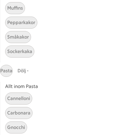
Muffins
Pepparkakor
Mina recept
Småkakor
Här hittar du alla goda recept du har sparat och
Sockerkaka
lagat.
Pasta
Dölj -
Allt inom Pasta
Cannelloni
Start
Sidfot
Carbonara
Få snabbt svar
Gnocchi
FAQ